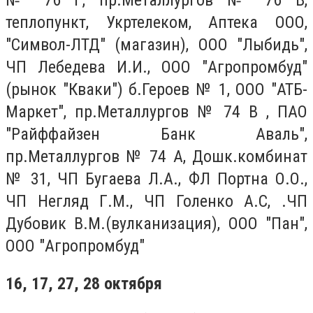
№ 76 Г, пр.Металлургов № 76 В,
теплопункт, Укртелеком, Аптека ООО,
"Символ-ЛТД" (магазин), ООО "Лыбидь",
ЧП Лебедева И.И., ООО "Агропромбуд"
(рынок "Кваки") б.Героев № 1, ООО "АТБ-
Маркет", пр.Металлургов № 74 В , ПАО
"Райффайзен Банк Аваль",
пр.Металлургов № 74 А, Дошк.комбинат
№ 31, ЧП Бугаева Л.А., ФЛ Портна О.О.,
ЧП Негляд Г.М., ЧП Голенко А.С, .ЧП
Дубовик В.М.(вулканизация), ООО "Пан",
ООО "Агропромбуд"
16, 17, 27, 28 октября