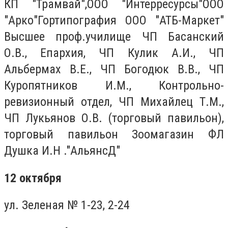
КП "Трамвай",ООО "Интерресурсы"ООО
"Арко"Гортипография ООО "АТБ-Маркет"
Высшее проф.училище ЧП Басанский
О.В., Епархия, ЧП Кулик А.И., ЧП
Альбермах В.Е., ЧП Богодюк В.В., ЧП
Куропятников И.М., Контрольно-
ревизионный отдел, ЧП Михайлец Т.М.,
ЧП Лукьянов О.В. (торговый павильон),
торговый павильон Зоомагазин ФЛ
Душка И.Н ."АльянсД"
12 октября
ул. Зеленая № 1-23, 2-24