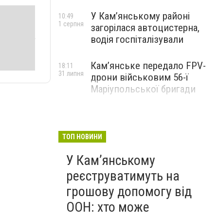
У Кам’янському районі
10:49
1 серпня
загорілася автоцистерна,
водія госпіталізували
Кам’янське передало FPV-
18:11
31 липня
дрони військовим 56-ї
Маріупольської бригади
ТОП НОВИНИ
У Кам’янському
реєструватимуть на
грошову допомогу від
ООН: хто може