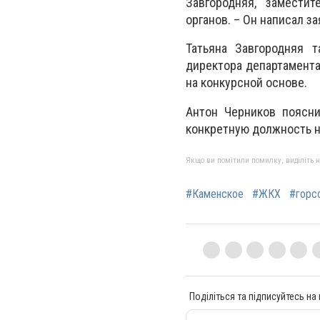
Завгородняя, замести
органов. – Он написал з
Татьяна Завгородняя 
директора департамента 
на конкурсной основе.
Антон Черников поясни
конкретную должность н
Якщо ви помітили помилку, виділіть нео
#Каменское
#ЖКХ
#горс
Поділіться та підписуйтесь на