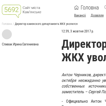
Головна
Вакансії
Дозвілля
Головна
Директор каменского департамента ЖКХ уволился
12:39, 3 жовтня 2017 р.
Директор
Спивак Ирина Евгениевна
ЖКХ уво
Антон Черников, директ
октября неожиданно ув
собственных источник
заместитель – Сергей По
- Официально Антон Ч