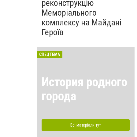
реконструкцію
Меморіального
комплексу на Майдані
Героїв
СПЕЦТЕМА
История родного
города
Всі матеріали тут