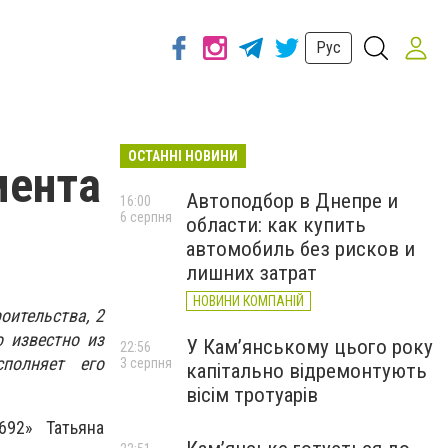
Рус
ОСТАННІ НОВИНИ
мента
Автоподбор в Днепре и
16:00
6 серпня
области: как купить
автомобиль без рисков и
лишних затрат
НОВИНИ КОМПАНІЙ
оительства, 2
 известно из
У Кам’янському цього року
22:56
сполняет его
3 серпня
капітально відремонтують
вісім тротуарів
692» Татьяна