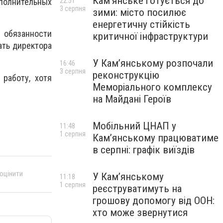
Кам’янське готується до
22:51
полнительных
3 серпня
зими: місто посилює
енергетичну стійкість
 обязанности
критичної інфраструктури
ать директора
У Кам’янському розпочали
16:46
3 серпня
реконструкцію
работу, хотя
Меморіального комплексу
на Майдані Героїв
Мобільний ЦНАП у
11:48
1 серпня
Кам’янському працюватиме
в серпні: графік виїздів
 оцінити
У Кам’янському
11:18
1 серпня
реєструватимуть на
грошову допомогу від ООН:
хто може звернутися