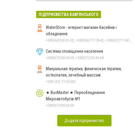
ПІДПРИЄМСТВА КАМ'ЯНСЬКОГО
WaterStore - інтернет магазин басейнів і
обладнання
+380(44)502-01-02, +380(66)777-78-42, +380(67)777-82-19, +380(67)890-80-80, +380(73)890-80-80, +380(44)502-01-03
Система сповіщення населення
+380(67)340-49-59, +380(67)350-44-68
Мануальная терапия, физическая терапия,
остеопатия, лечебный массаж
+380 (67) 77-29-563
★ BusMaster ★ Переобладнання
Мікроавтобусів №1
+380(67)599-04-04
Додати підприємство