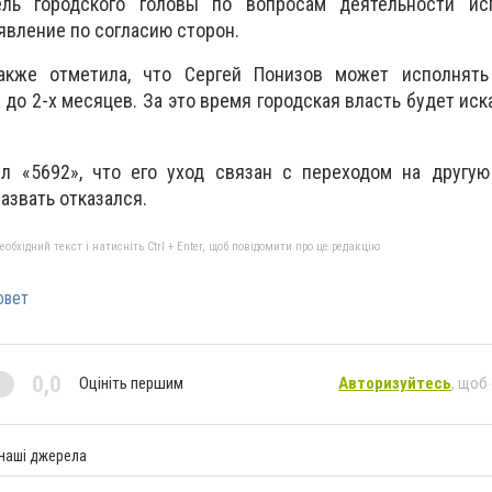
тель городского головы по вопросам деятельности ис
аявление по согласию сторон.
также отметила, что Сергей Понизов может исполнять
до 2-х месяцев. За это время городская власть будет иск
л «5692», что его уход связан с переходом на другую 
азвать отказался.
бхідний текст і натисніть Ctrl + Enter, щоб повідомити про це редакцію
овет
0,0
Оцініть першим
Авторизуйтесь
, щоб
 наші джерела