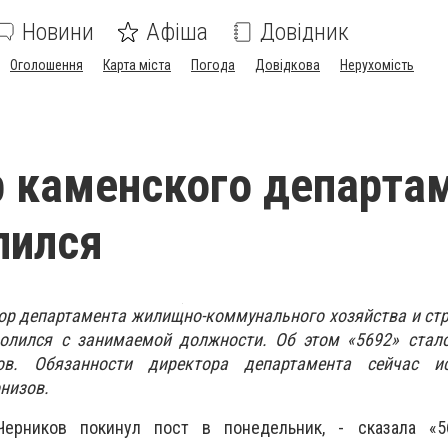
Новини
Афіша
Довідник
Оголошення
Карта міста
Погода
Довідкова
Нерухомість
 каменского департа
лился
ор департамента жилищно-коммунального хозяйства и стр
олился с занимаемой должности. Об этом «5692» стало
ов. Обязанности директора департамента сейчас и
низов.
ерников покинул пост в понедельник, - сказала «5