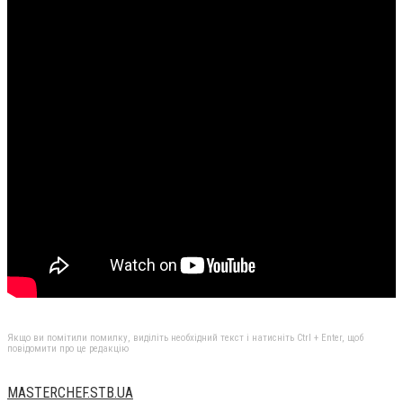
Якщо ви помітили помилку, виділіть необхідний текст і натисніть Ctrl + Enter, щоб
повідомити про це редакцію
MASTERCHEF.STB.UA