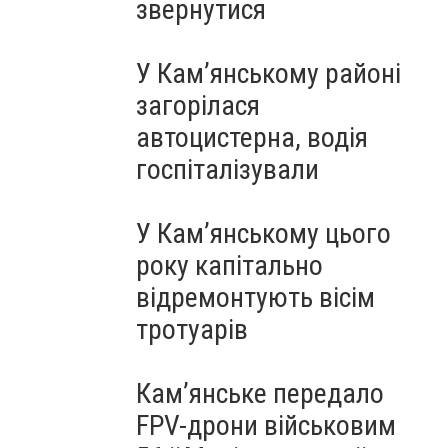
звернутися
У Кам’янському районі
загорілася
автоцистерна, водія
госпіталізували
У Кам’янському цього
року капітально
відремонтують вісім
тротуарів
Кам’янське передало
FPV-дрони військовим