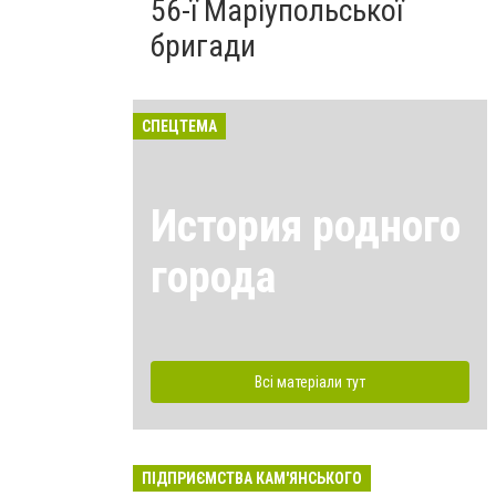
56-ї Маріупольської
бригади
СПЕЦТЕМА
История родного
города
Всі матеріали тут
ПІДПРИЄМСТВА КАМ'ЯНСЬКОГО