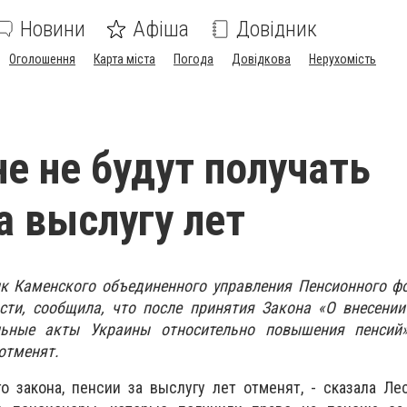
Новини
Афіша
Довідник
Оголошення
Карта міста
Погода
Довідкова
Нерухомість
е не будут получать
а выслугу лет
ик Каменского объединенного управления Пенсионного ф
сти, сообщила, что после принятия Закона «О внесении
льные акты Украины относительно повышения пенсий
отменят.
о закона, пенсии за выслугу лет отменят, - сказала Ле