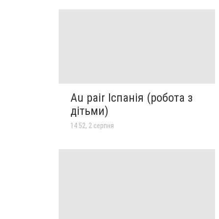
Au pair Іспанія (робота з
дітьми)
14:52, 2 серпня