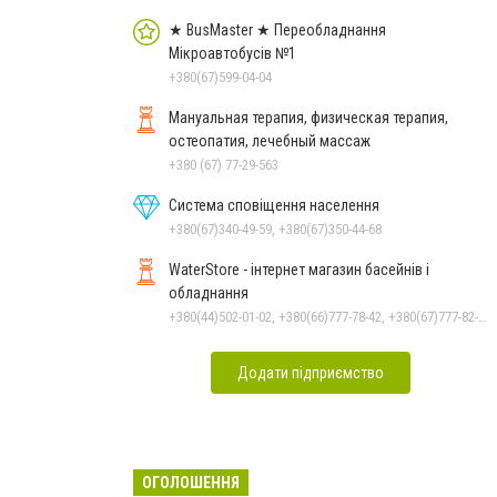
★ BusMaster ★ Переобладнання
Мікроавтобусів №1
+380(67)599-04-04
Мануальная терапия, физическая терапия,
остеопатия, лечебный массаж
+380 (67) 77-29-563
Система сповіщення населення
+380(67)340-49-59, +380(67)350-44-68
WaterStore - інтернет магазин басейнів і
обладнання
+380(44)502-01-02, +380(66)777-78-42, +380(67)777-82-19, +380(67)890-80-80, +380(73)890-80-80, +380(44)502-01-03
Додати підприємство
ОГОЛОШЕННЯ