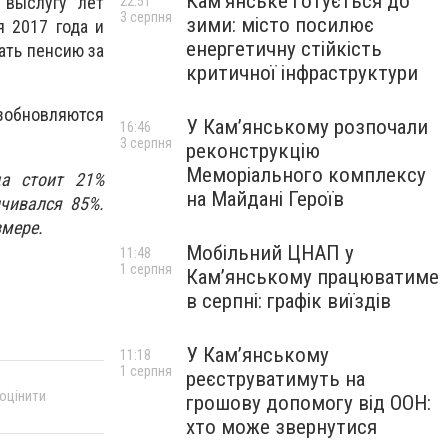
Кам’янське готується до
 выслугу лет
22:51
3 серпня
зими: місто посилює
я 2017 года и
енергетичну стійкість
ать пенсию за
критичної інфраструктури
зобновляются
У Кам’янському розпочали
16:46
3 серпня
реконструкцію
Меморіального комплексу
да стоит 21%
на Майдані Героїв
ичивался 85%.
змере.
Мобільний ЦНАП у
11:48
1 серпня
Кам’янському працюватиме
в серпні: графік виїздів
У Кам’янському
11:18
1 серпня
реєструватимуть на
 оцінити
грошову допомогу від ООН:
хто може звернутися