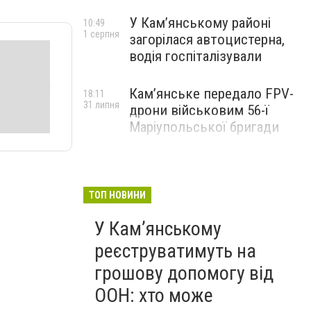
У Кам’янському районі
10:49
1 серпня
загорілася автоцистерна,
водія госпіталізували
Кам’янське передало FPV-
18:11
31 липня
дрони військовим 56-ї
Маріупольської бригади
ТОП НОВИНИ
У Кам’янському
реєструватимуть на
грошову допомогу від
ООН: хто може