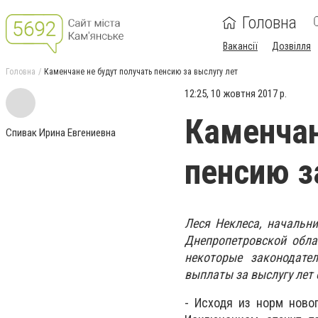
Головна
Вакансії
Дозвілля
Головна
Каменчане не будут получать пенсию за выслугу лет
12:25, 10 жовтня 2017 р.
Каменчан
Спивак Ирина Евгениевна
пенсию з
Леся Неклеса, начальн
Днепропетровской обла
некоторые законодате
выплаты за выслугу лет 
- Исходя из норм новог