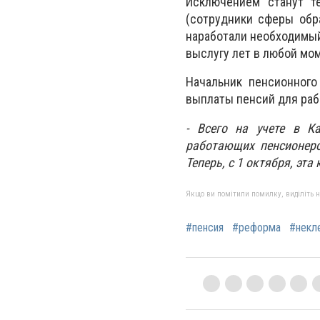
Исключением станут т
(сотрудники сферы обр
наработали необходимый
выслугу лет в любой мо
Начальник пенсионного
выплаты пенсий для ра
- Всего на учете в К
работающих пенсионеро
Теперь, с 1 октября, эт
Якщо ви помітили помилку, виділіть нео
#пенсия
#реформа
#некл