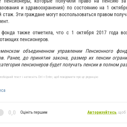
е пенсионеры, которые получили право на пенсию за
азования и здравоохранения) по состоянию на 1 октябр
 стаж. Эти граждане могут воспользоваться правом получ
мент.
 фонда также отметила, что с 1 октября 2017 года во
ботающих пенсионеров.
аменском объединенном управлении Пенсионного фон
в. Ранее, до принятия закона, размер их пенсии огран
а категория пенсионеров будет получать пенсии в полном ра
бхідний текст і натисніть Ctrl + Enter, щоб повідомити про це редакцію
еса
0,0
Оцініть першим
Авторизуйтесь
, щоб