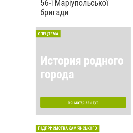
56-ї Маріупольської
бригади
СПЕЦТЕМА
История родного
города
Всі матеріали тут
ПІДПРИЄМСТВА КАМ'ЯНСЬКОГО