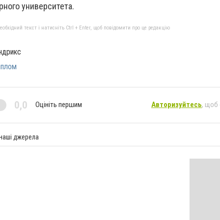
рного университета.
бхідний текст і натисніть Ctrl + Enter, щоб повідомити про це редакцію
ндрикс
иплом
0,0
Оцініть першим
Авторизуйтесь
, щоб
 наші джерела