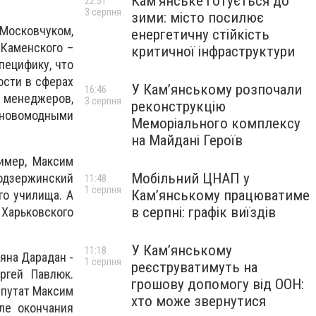
Кам’янське готується до
22:51
3 серпня
зими: місто посилює
Московчуком,
енергетичну стійкість
 Каменского –
критичної інфраструктури
пецифику, что
ости в сферах
У Кам’янському розпочали
16:46
, менеджеров,
3 серпня
реконструкцію
 новомодными
Меморіального комплексу
на Майдані Героїв
имер, Максим
Мобільний ЦНАП у
родзержинский
11:48
1 серпня
Кам’янському працюватиме
го училища. А
в серпні: графік виїздів
Харьковского
У Кам’янському
11:18
ьяна Дарадан -
1 серпня
реєструватимуть на
ргей Павлюк.
грошову допомогу від ООН:
епутат Максим
хто може звернутися
ле окончания