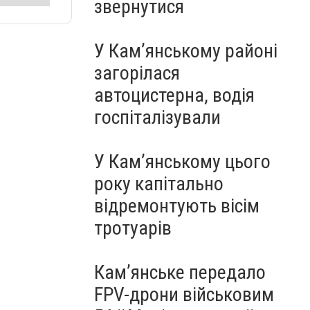
звернутися
У Кам’янському районі
загорілася
автоцистерна, водія
госпіталізували
У Кам’янському цього
року капітально
відремонтують вісім
тротуарів
Кам’янське передало
FPV-дрони військовим