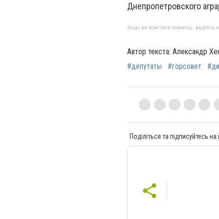
Днепропетровского агра
Якщо ви помітили помилку, виділіть нео
Автор текста: Александр Хе
#депутаты
#горсовет
#д
Поділіться та підписуйтесь на