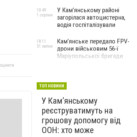
У Кам’янському районі
10:49
1 серпня
загорілася автоцистерна,
водія госпіталізували
Кам’янське передало FPV-
18:11
31 липня
дрони військовим 56-ї
Маріупольської бригади
 оцінити
ТОП НОВИНИ
У Кам’янському
реєструватимуть на
грошову допомогу від
ООН: хто може