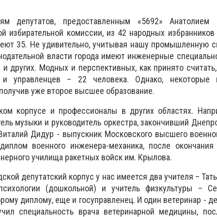
иям депутатов, предоставленным «5692» Анатолием 
й избирательной комиссии, из 42 народных избранников
еют 35. Не удивительно, учитывая нашу промышленную с
нодательной власти города имеют инженерные специальн
и и других. Модных и перспективных, как принято считать
 и управленцев – 22 человека. Однако, некоторые
получив уже второе высшее образование.
ком корпусе и профессионалы в других областях. Напр
тель музыки и руководитель оркестра, закончивший Днеп
Виталий Дидур - выпускник Московского высшего военно
диплом военного инженера-механика, после окончания 
ерного училища ракетных войск им. Крылова.
одской депутатский корпус у нас имеется два учителя – Тат
психологии (дошкольной) и учитель физкультуры – Се
рому диплому, еще и госуправленец. И один ветеринар - д
учил специальность врача ветеринарной медицины, пос