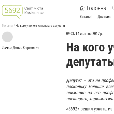
Головна
Вакансії
Дозвілля
Головна
На кого учились каменские депутаты
09:03, 14 жовтня 2017 р.
На кого 
Лачко Денис Сергеевич
депутат
Депутат – это не профе
поскольку меньше всег
внимание на его проф
внешность, харизматично
«5692» решил узнать, и