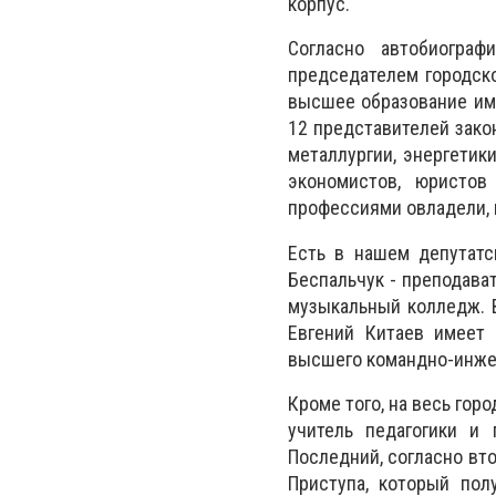
корпус.
Согласно автобиограф
председателем городско
высшее образование им
12 представителей зако
металлургии, энергетик
экономистов, юристов
профессиями овладели, 
Есть в нашем депутатс
Беспальчук - преподава
музыкальный колледж. 
Евгений Китаев имеет 
высшего командно-инжен
Кроме того, на весь гор
учитель педагогики и 
Последний, согласно вто
Приступа, который пол