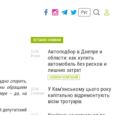
Рус
ОСТАННІ НОВИНИ
Автоподбор в Днепре и
16:00
Вчора
области: как купить
автомобиль без рисков и
лишних затрат
НОВИНИ КОМПАНІЙ
удно спорить,
 мы обращаем
У Кам’янському цього року
22:56
ере – да, на
3 серпня
капітально відремонтують
вісім тротуарів
й депутатский