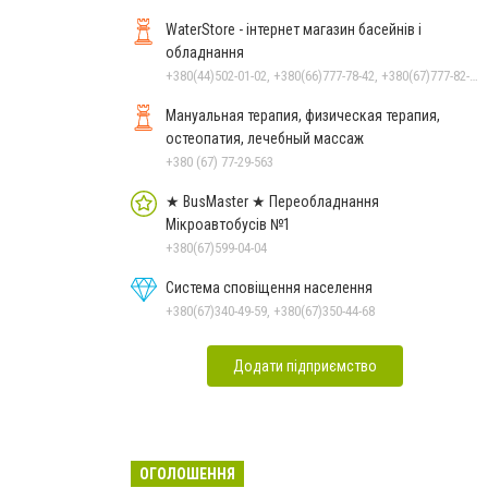
WaterStore - інтернет магазин басейнів і
обладнання
+380(44)502-01-02, +380(66)777-78-42, +380(67)777-82-19, +380(67)890-80-80, +380(73)890-80-80, +380(44)502-01-03
Мануальная терапия, физическая терапия,
остеопатия, лечебный массаж
+380 (67) 77-29-563
★ BusMaster ★ Переобладнання
Мікроавтобусів №1
+380(67)599-04-04
Система сповіщення населення
+380(67)340-49-59, +380(67)350-44-68
Додати підприємство
ОГОЛОШЕННЯ