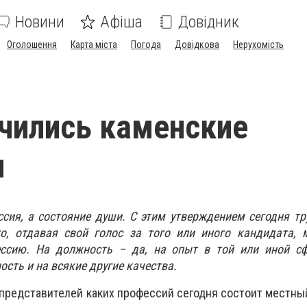
Новини
Афіша
Довідник
Оголошення
Карта міста
Погода
Довідкова
Нерухомість
учились каменские
ы
ссия, а состояние души. С этим утверждением сегодня тр
о, отдавая свой голос за того или иного кандидата,
ессию.
На должность – да, на опыт в той или иной сф
сть и на всякие другие качества.
з представителей каких профессий сегодня состоит местны