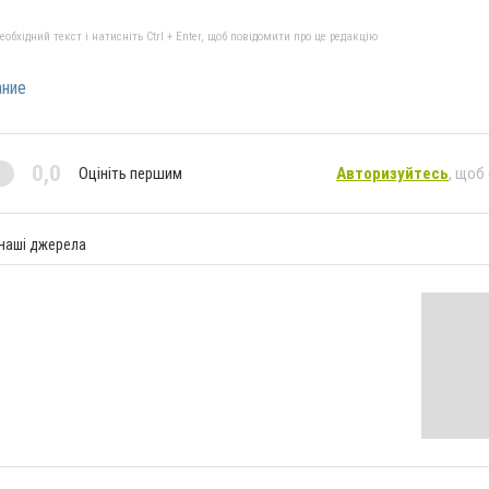
бхідний текст і натисніть Ctrl + Enter, щоб повідомити про це редакцію
ание
0,0
Оцініть першим
Авторизуйтесь
, щоб
 наші джерела