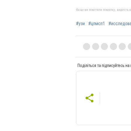
Якщо ви помітили помилку, виділіть нео
#узи
#цпмсп1
#исследов
Поділіться та підписуйтесь на