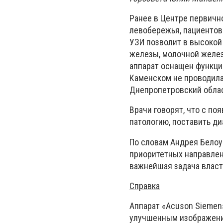
Ранее в Центре первичн
левобережья, пациентов
УЗИ позволит в высокой
железы, молочной железы
аппарат оснащен функци
Каменском не проводила
Днепропетровский облас
Врачи говорят, что с по
патологию, поставить ди
По словам Андрея Белоу
приоритетных направлени
важнейшая задача власт
Справка
Аппарат «Acuson Siеmens
улучшенным изображени