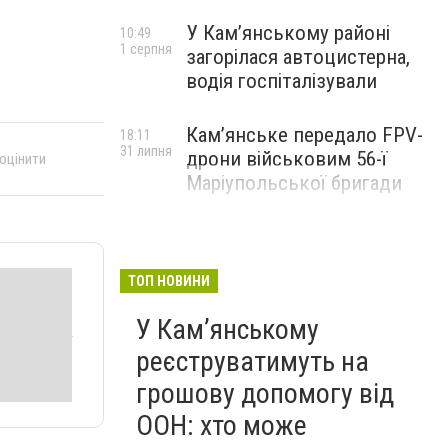
У Кам’янському районі
10:49
1 серпня
загорілася автоцистерна,
водія госпіталізували
Кам’янське передало FPV-
18:11
31 липня
дрони військовим 56-ї
 оцінити
Маріупольської бригади
ТОП НОВИНИ
У Кам’янському
реєструватимуть на
грошову допомогу від
ООН: хто може