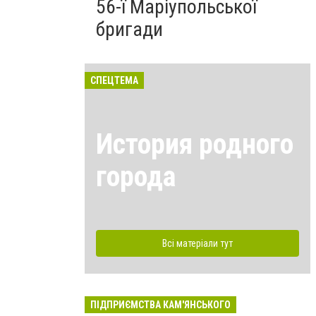
56-ї Маріупольської
бригади
СПЕЦТЕМА
История родного
города
Всі матеріали тут
ПІДПРИЄМСТВА КАМ'ЯНСЬКОГО