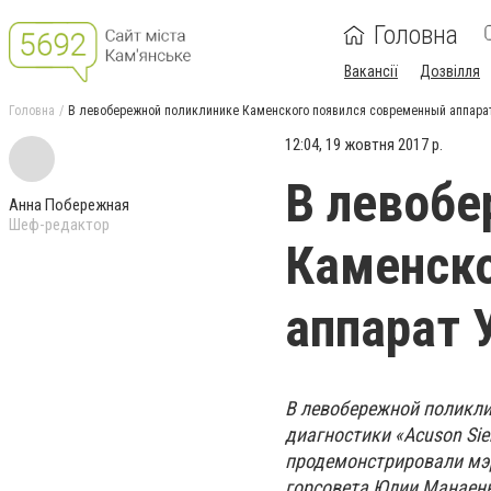
Головна
Вакансії
Дозвілля
Головна
В левобережной поликлинике Каменского появился современный аппара
12:04, 19 жовтня 2017 р.
В левобе
Анна Побережная
Шеф-редактор
Каменско
аппарат 
В левобережной поликли
диагностики «Acuson Si
продемонстрировали мэр
горсовета Юлии Манаен