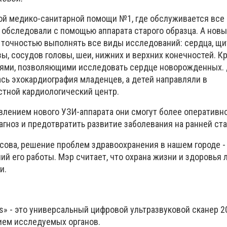
ой медико-санитарной помощи №1, где обслуживается все
 обследовали с помощью аппарата старого образца. А новы
 точностью выполнять все виды исследований: сердца, щ
, сосудов головы, шеи, нижних и верхних конечностей. Кр
ями, позволяющими исследовать сердце новорожденных. Д
сь эхокардиография младенцев, а детей направляли в
тной кардиологический центр.
явлением нового УЗИ-аппарата они смогут более оперативн
агноз и предотвратить развитие заболевания на ранней ста
сова, решение проблем здравоохранения в нашем городе -
й его работы. Мэр считает, что охрана жизни и здоровья 
и.
» - это универсальный цифровой ультразвуковой сканер 201
ем исследуемых органов.