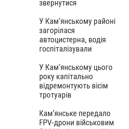
звернутися
У Кам’янському районі
загорілася
автоцистерна, водія
госпіталізували
У Кам’янському цього
року капітально
відремонтують вісім
тротуарів
Кам’янське передало
FPV-дрони військовим