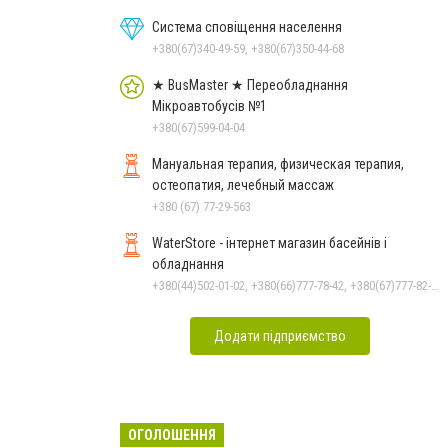
Система сповіщення населення
+380(67)340-49-59, +380(67)350-44-68
★ BusMaster ★ Переобладнання
Мікроавтобусів №1
+380(67)599-04-04
Мануальная терапия, физическая терапия,
остеопатия, лечебный массаж
+380 (67) 77-29-563
WaterStore - інтернет магазин басейнів і
обладнання
+380(44)502-01-02, +380(66)777-78-42, +380(67)777-82-19, +380(67)890-80-80, +380(73)890-80-80, +380(44)502-01-03
Додати підприємство
ОГОЛОШЕННЯ