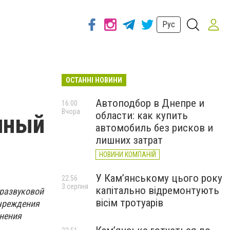
Рус
ОСТАННІ НОВИНИ
Автоподбор в Днепре и
16:00
Вчора
области: как купить
нный
автомобиль без рисков и
лишних затрат
НОВИНИ КОМПАНІЙ
У Кам’янському цього року
22:56
3 серпня
капітально відремонтують
тразвуковой
вісім тротуарів
учреждения
нения