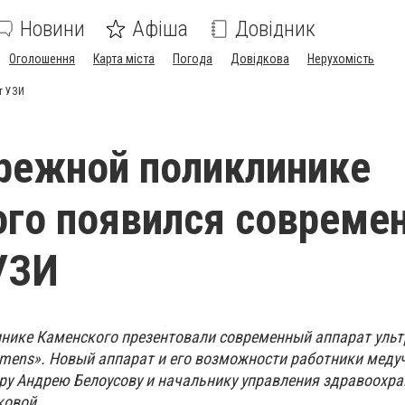
Новини
Афіша
Довідник
Оголошення
Карта міста
Погода
Довідкова
Нерухомість
т УЗИ
режной поликлинике
го появился совреме
УЗИ
нике Каменского презентовали современный аппарат уль
еmens». Новый аппарат и его возможности работники мед
у Андрею Белоусову и начальнику управления здравоохра
ковой.