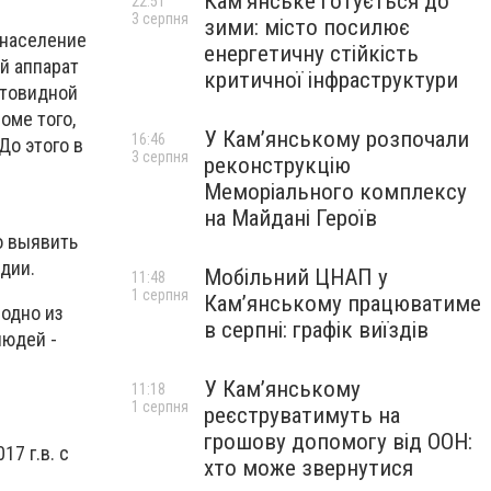
Кам’янське готується до
22:51
3 серпня
зими: місто посилює
 население
енергетичну стійкість
й аппарат
критичної інфраструктури
итовидной
оме того,
У Кам’янському розпочали
16:46
о этого в
3 серпня
реконструкцію
Меморіального комплексу
на Майдані Героїв
о выявить
дии.
Мобільний ЦНАП у
11:48
1 серпня
Кам’янському працюватиме
 одно из
в серпні: графік виїздів
людей -
У Кам’янському
11:18
1 серпня
реєструватимуть на
грошову допомогу від ООН:
7 г.в. с
хто може звернутися