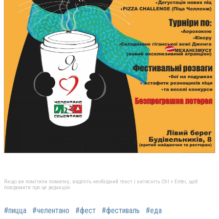
Якщо ви помітили помилку, виділіть необхідний текст і натисніть Ctrl + Enter, щоб
повідомити про це редакцію
#пицца
#челентано
#фест
#фестиваль
#еда