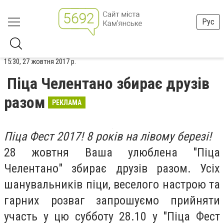
Рус
15:30, 27 жовтня 2017 р.
Піца Челентано збирає друзів
разом
РЕКЛАМА
Піца Фест 2017! 8 років на лівому березі!
28 жовтня Ваша улюблена "Піца
Челентано" збирає друзів разом. Усіх
шанувальників піци, веселого настрою та
гарних розваг запрошуємо прийняти
участь у цю субботу 28.10 у "Піца Фест