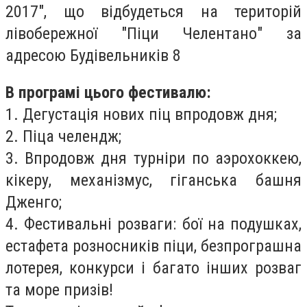
2017", що відбудеться на територій
лівобережної "Піци Челентано" за
адресою Будівельників 8
В програмі цього фестивалю:
1. Дегустація нових піц впродовж дня;
2. Піца челендж;
3. Впродовж дня турніри по аэрохоккею,
кікеру, механізмус, гіганська башня
Дженго;
4. Фестивальні розваги: бої на подушках,
естафета розносників піци, безпрограшна
лотерея, конкурси і багато інших розваг
та море призів!