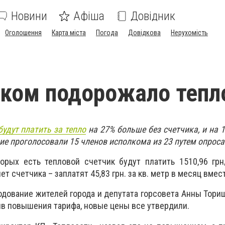
Новини
Афіша
Довідник
Оголошення
Карта міста
Погода
Довідкова
Нерухомість
ком подорожало тепл
удут платить за тепло
на 27% больше без счетчика, и на 
ие проголосовали 15 членов исполкома из 23 путем опроса
торых есть тепловой счетчик будут платить 1510,96 грн
нет счетчика – заплатят 45,83 грн. за кв. метр в месяц вмест
одование жителей города и депутата горсовета Анны Тори
в повышения тарифа, новые цены все утвердили.