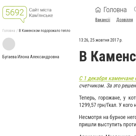
Головна
Вакансії
Дозвілля
Головна
В Каменском подорожало тепло
13:26, 25 жовтня 2017 р.
В Каменс
Бугаева Илона Александровна
С 1 декабря каменчане б
счетчиком. За это решен
Теперь, горожане, у ко
1299,57 грн/Гкал. У кого 
Несмотря на бурное нег
пришли выступить проти