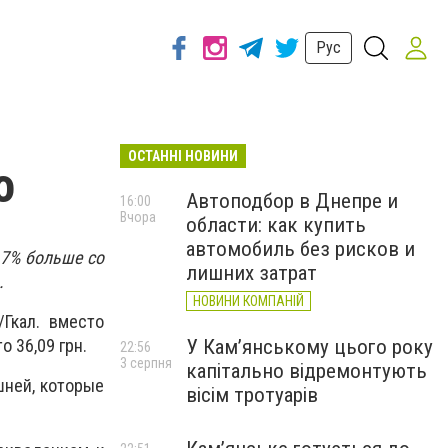
Рус
ОСТАННІ НОВИНИ
о
Автоподбор в Днепре и
16:00
Вчора
области: как купить
автомобиль без рисков и
17% больше со
лишних затрат
.
НОВИНИ КОМПАНІЙ
/Гкал. вместо
У Кам’янському цього року
о 36,09 грн.
22:56
3 серпня
капітально відремонтують
шней, которые
вісім тротуарів