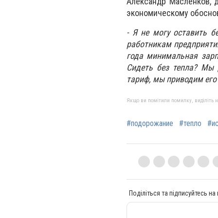
Александр Масленков, 
экономическому обосно
- Я не могу оставить б
работникам предприятия,
года минимальная зарп
Сидеть без тепла? Мы 
тариф, мы приводим его
Якщо ви помітили помилку, виділіть нео
#подорожание
#тепло
#и
Поділіться та підписуйтесь на