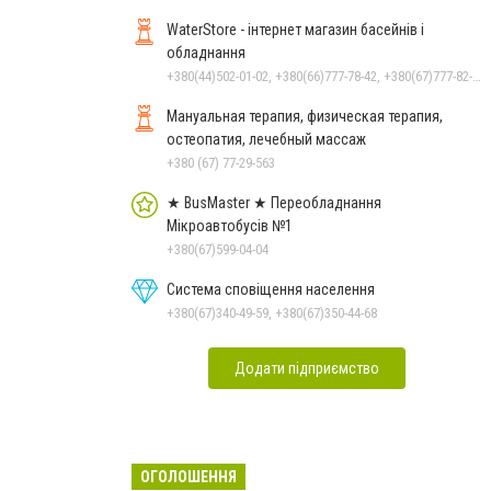
WaterStore - інтернет магазин басейнів і
обладнання
+380(44)502-01-02, +380(66)777-78-42, +380(67)777-82-19, +380(67)890-80-80, +380(73)890-80-80, +380(44)502-01-03
Мануальная терапия, физическая терапия,
остеопатия, лечебный массаж
+380 (67) 77-29-563
★ BusMaster ★ Переобладнання
Мікроавтобусів №1
+380(67)599-04-04
Система сповіщення населення
+380(67)340-49-59, +380(67)350-44-68
Додати підприємство
ОГОЛОШЕННЯ