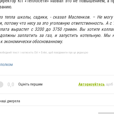
директор КП «Теплосети» назвал это не повышением, а 
ванию.
ез тепла школы, садики, - сказал Масленков. – Не могу
 потому что несу за это уголовную ответственность. А с 
лата вырастет с 3200 до 3750 гривен. Вы хотите колла
должны заплатить за газ, и запустить котельную. Мы 
 к экономически обоснованному.
бхідний текст і натисніть Ctrl + Enter, щоб повідомити про це редакцію
сполком
0,0
Оцініть першим
Авторизуйтесь
, щоб
 наші джерела