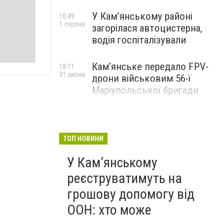
У Кам’янському районі
10:49
1 серпня
загорілася автоцистерна,
водія госпіталізували
Кам’янське передало FPV-
18:11
31 липня
дрони військовим 56-ї
Маріупольської бригади
ТОП НОВИНИ
У Кам’янському
реєструватимуть на
грошову допомогу від
ООН: хто може