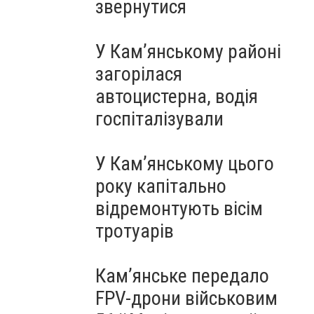
звернутися
У Кам’янському районі
загорілася
автоцистерна, водія
госпіталізували
У Кам’янському цього
року капітально
відремонтують вісім
тротуарів
Кам’янське передало
FPV-дрони військовим