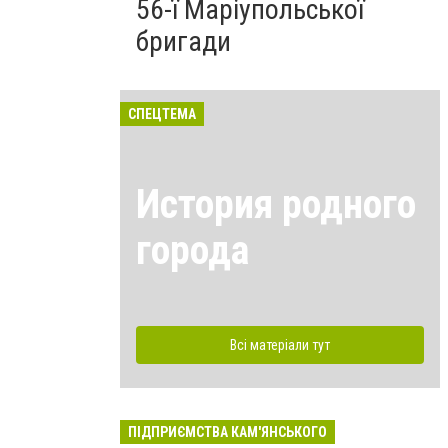
56-ї Маріупольської
бригади
СПЕЦТЕМА
История родного
города
Всі матеріали тут
ПІДПРИЄМСТВА КАМ'ЯНСЬКОГО