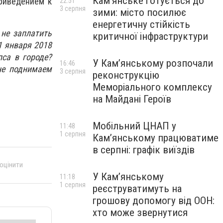
Кам’янське готується до
приведением к
22:51
3 серпня
зими: місто посилює
енергетичну стійкість
 не заплатить
критичної інфраструктури
1 января 2018
пса в городе?
У Кам’янському розпочали
16:46
не поднимаем
3 серпня
реконструкцію
Меморіального комплексу
на Майдані Героїв
Мобільний ЦНАП у
11:48
1 серпня
Кам’янському працюватиме
в серпні: графік виїздів
 оцінити
У Кам’янському
11:18
1 серпня
реєструватимуть на
грошову допомогу від ООН:
хто може звернутися