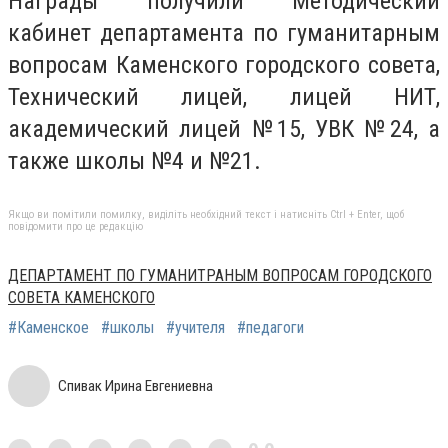
Награды получили Методический
кабинет департамента по гуманитарным
вопросам Каменского городского совета,
Технический лицей, лицей НИТ,
академический лицей №15, УВК №24, а
также школы №4 и №21.
Якщо ви помітили помилку, виділіть необхідний текст і натисніть Ctrl + Enter, щоб
повідомити про це редакцію
ДЕПАРТАМЕНТ ПО ГУМАНИТРАНЫМ ВОПРОСАМ ГОРОДСКОГО
СОВЕТА КАМЕНСКОГО
#Каменское
#школы
#учителя
#педагоги
Спивак Ирина Евгениевна