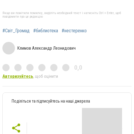
Якщо ви помітили помилку, виділіть необхідний текст і натисніть Ctrl + Enter, щоб
повідомити про це редакцію
#Свiт_Громад
#библиотека
#нестеренко
Климов Александр Леонидович
0,0
Авторизуйтесь
, щоб оцінити
Поділіться та підписуйтесь на наші джерела