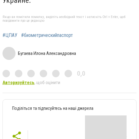
Украине.
Якщо ви помітили помилку, виділіть необхідний текст і натисніть Ctrl + Enter, щоб
повідомити про це редакцію
#ЦПАУ
#биометрическийпаспорт
Бугаева Илона Александровна
0,0
Авторизуйтесь
, щоб оцінити
Поділіться та підписуйтесь на наші джерела