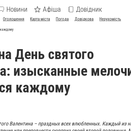
Новини
Афіша
Довідник
Оголошення
Карта міста
Погода
Довідкова
Нерухомість
я каждому
на День святого
а: изысканные мелочи
тся каждому
ого Валентина – праздных всех влюбленных. Каждый из на
тление или преподнести сюрприз
своей второй половинке. 