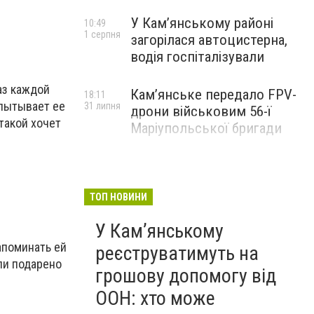
У Кам’янському районі
10:49
1 серпня
загорілася автоцистерна,
водія госпіталізували
аз каждой
Кам’янське передало FPV-
18:11
спытывает ее
31 липня
дрони військовим 56-ї
такой хочет
Маріупольської бригади
ТОП НОВИНИ
У Кам’янському
апоминать ей
реєструватимуть на
ли подарено
грошову допомогу від
ООН: хто може