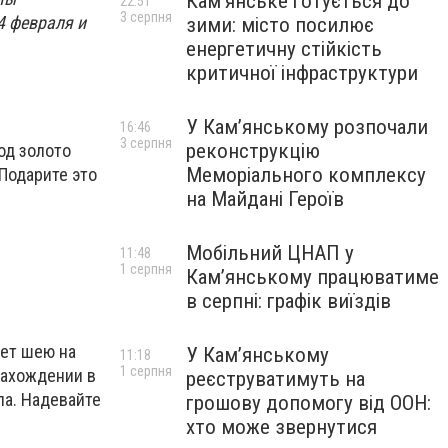
Кам’янське готується до
22:51
3 серпня
4 февраля и
зими: місто посилює
енергетичну стійкість
критичної інфраструктури
У Кам’янському розпочали
16:46
3 серпня
реконструкцію
од золото
Меморіального комплексу
Подарите это
на Майдані Героїв
Мобільний ЦНАП у
11:48
1 серпня
Кам’янському працюватиме
в серпні: графік виїздів
ает шею на
У Кам’янському
11:18
1 серпня
нахождении в
реєструватимуть на
ла. Надевайте
грошову допомогу від ООН:
хто може звернутися