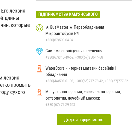
 Его лезвия
ПІДПРИЄМСТВА КАМ'ЯНСЬКОГО
ой длины
чин, которые
★ BusMaster ★ Переобладнання
Мікроавтобусів №1
+380(67)599-04-04
Система сповіщення населення
+380(67)340-49-59, +380(67)350-44-68
WaterStore - інтернет магазин басейнів і
обладнання
м лезвия.
+380(44)502-01-02, +380(66)777-78-42, +380(67)777-82-19, +380(67)890-80-80, +380(73)890-80-80, +380(44)502-01-03
легко промыть
тоду сухого
Мануальная терапия, физическая терапия,
остеопатия, лечебный массаж
+380 (67) 77-29-563
Додати підприємство