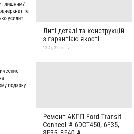
ет лишним?
одчеркнет те
ько усилит
Литі деталі та конструкцій
з гарантією якості
13:47, 31 липня
лические
на
ому подарку
Ремонт АКПП Ford Transit
Connect # 6DCT450, 6F35,
8F35, 8F40 #