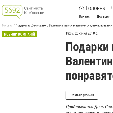
Головна
Вакансії
Дозвілля
Головна
Подарки на День святого Валентина: изысканные мелочи, что понравятс
18:07, 26 січня 2018 р.
НОВИНИ КОМПАНІЙ
Подарки 
Валентин
понравя
Читать на русском
Приближается День Свят
хочет произвести впеча