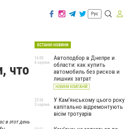
Рус
ОСТАННІ НОВИНИ
Автоподбор в Днепре и
16:00
6 серпня
области: как купить
, что
автомобиль без рисков и
лишних затрат
НОВИНИ КОМПАНІЙ
У Кам’янському цього року
22:56
3 серпня
капітально відремонтують
вісім тротуарів
с в этот день
Мы