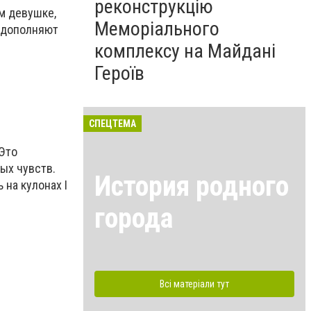
реконструкцію
м девушке,
Меморіального
а дополняют
комплексу на Майдані
Героїв
СПЕЦТЕМА
 Это
ых чувств.
История родного
 на кулонах I
города
Всі матеріали тут