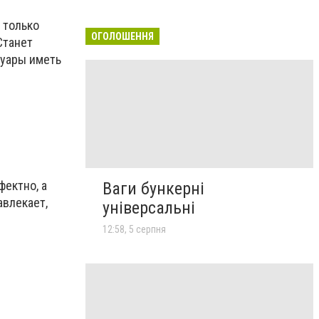
 только
ОГОЛОШЕННЯ
Станет
суары иметь
ектно, а
Ваги бункерні
авлекает,
універсальні
12:58, 5 серпня