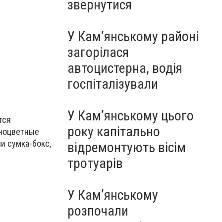
звернутися
У Кам’янському районі
загорілася
автоцистерна, водія
госпіталізували
У Кам’янському цього
тся
року капітально
зноцветные
и сумка-бокс,
відремонтують вісім
тротуарів
У Кам’янському
розпочали