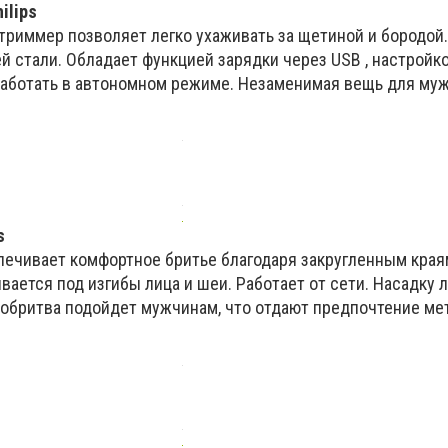
ilips
триммер позволяет легко ухаживать за щетиной и бородой.
 стали. Обладает функцией зарядки через USB , настройк
работать в автономном режиме. Незаменимая вещь для муж
s
печивает комфортное бритье благодаря закругленным края
ается под изгибы лица и шеи. Работает от сети. Насадку 
робритва подойдет мужчинам, что отдают предпочтение ме