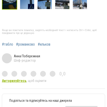
Якщо ви помітили помилку, виділіть необхідний текст і натисніть Ctrl + Enter, щоб
повідомити про це редакцію
#табло
#романково
#ильков
Анна Побережная
Шеф-редактор
0,0
Авторизуйтесь
, щоб оцінити
Поділіться та підписуйтесь на наші джерела