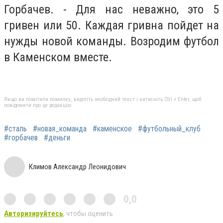
Горбачев. - Для нас неважно, это 5
гривен или 50. Каждая гривна пойдет на
нужды новой команды. Возродим футбол
в Каменском вместе.
Якщо ви помітили помилку, виділіть необхідний текст і натисніть Ctrl + Enter, щоб
повідомити про це редакцію
#сталь
#новая_команда
#каменское
#футбольный_клуб
#горбачев
#деньги
Климов Александр Леонидович
0,0
Авторизируйтесь
, чтобы оценить