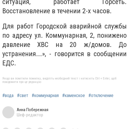
ситуация, работает Горсеть.
Восстановление в течении 2-х часов.
Для работ Городской аварийной службы
по адресу ул. Коммунарная, 2, понижено
давление ХВС на 20 ж/домов. До
устранения...», - говорится в сообщении
ЕДС.
Якщо ви помітили помилку, виділіть необхідний текст і натисніть Ctrl + Enter, щоб
повідомити про це редакцію
#вода
#свет
#коммунарная
#каменское
#отключение
Анна Побережная
Шеф-редактор