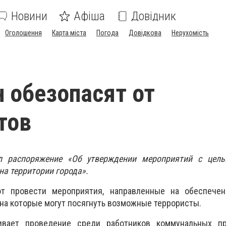
Новини
Афіша
Довідник
Оголошення
Карта міста
Погода
Довідкова
Нерухомість
 обезопасят от
тов
 распоряжение «Об утверждении мероприятий с цел
на территории города».
т провести мероприятия, направленные на обеспече
 на которые могут посягнуть возможные террористы.
ивает проведение среди работников коммунальных п