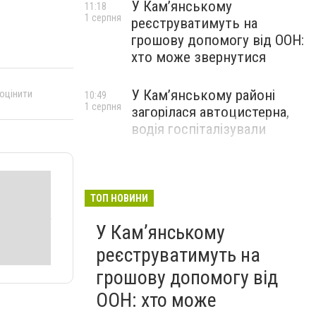
У Кам’янському
11:18
1 серпня
реєструватимуть на
грошову допомогу від ООН:
хто може звернутися
У Кам’янському районі
 оцінити
10:49
1 серпня
загорілася автоцистерна,
водія госпіталізували
ТОП НОВИНИ
У Кам’янському
реєструватимуть на
грошову допомогу від
ООН: хто може