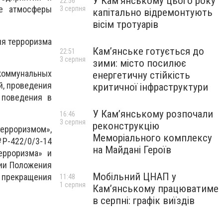
У Кам’янському цього року
22:56
ве атмосферы
3 серпня
капітально відремонтують
вісім тротуарів
ия терроризма
Кам’янське готується до
22:51
3 серпня
зими: місто посилює
 коммунальных
енергетичну стійкість
й, проведения
критичної інфраструктури
 поведения в
У Кам’янському розпочали
16:46
3 серпня
реконструкцію
ерроризмом»,
Меморіального комплексу
№Р-422/0/3-14
на Майдані Героїв
ерроризма» и
ии Положения
Мобільний ЦНАП у
прекращения
11:48
1 серпня
Кам’янському працюватиме
в серпні: графік виїздів