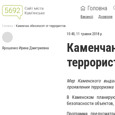
Головна
Вакансії
Дозвілля
Головна
Каменчан обезопасят от террористов
10:40, 11 травня 2018 р.
Каменчан
Ярошенко Ирина Дмитриевна
террорис
Мер Каменского выдал
проявления терроризма 
В Каменском планирую
безопасности объектов,
Программа предусматр