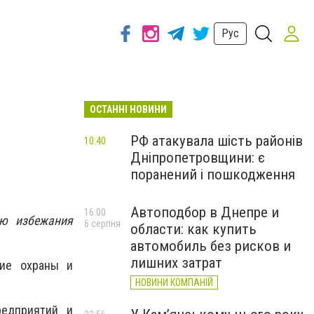
Рус
ОСТАННІ НОВИНИ
РФ атакувала шість районів
10:40
Дніпропетровщини: є
поранений і пошкодження
Автоподбор в Днепре и
16:00
ью избежания
6 серпня
области: как купить
автомобиль без рисков и
лишних затрат
ние охраны и
НОВИНИ КОМПАНІЙ
редприятий и