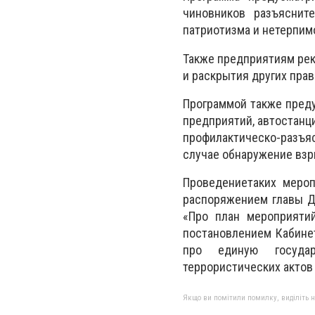
чиновников разъяснит
патриотизма и нетерпим
Также предприятиям ре
и раскрытия других пра
Программой также пред
предприятий, автостанц
профилактическо-разъя
случае обнаружение взр
Проведениетаких мероп
распоряжением главы Д
«Про план мероприяти
постановлением Кабине
про единую государ
террористических актов
Якщо ви помітили помилку, виділіть нео