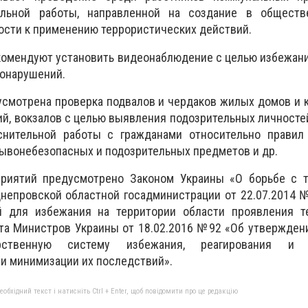
ельной работы, направленной на создание в общест
ости к применению террористических действий.
комендуют установить видеонаблюдение с
целью избежан
вонарушений.
усмотрена проверка подвалов и чердаков жилых домов и
ий, вокзалов с целью выявления подозрительных личносте
снительной работы с гражданами относительно правил
ывонебезопасных и подозрительных предметов и др.
риятий предусмотрено Законом Украины «О борьбе с т
непровской областной госадминистрации от 22.07.2014 
й для избежания на территории области проявления т
та Министров Украины от 18.02.2016 №92 «Об утвержден
ственную систему избежания, реагирования и 
 и минимизации их последствий».
бхідний текст і натисніть Ctrl + Enter, щоб повідомити про це редакцію