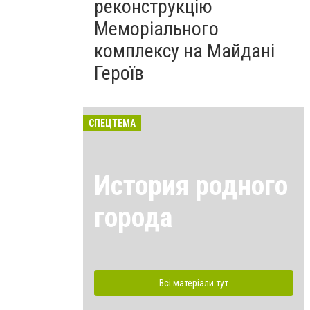
реконструкцію
Меморіального
комплексу на Майдані
Героїв
СПЕЦТЕМА
История родного
города
Всі матеріали тут