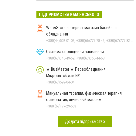
ПІДПРИЄМСТВА КАМ'ЯНСЬКОГО
WaterStore - інтернет магазин басейнів і
обладнання
+380(44)502-01-02, +380(66)777-78-42, +380(67)777-82-19, +380(67)890-80-80, +380(73)890-80-80, +380(44)502-01-03
Система сповіщення населення
+380(67)340-49-59, +380(67)350-44-68
★ BusMaster ★ Переобладнання
Мікроавтобусів №1
+380(67)599-04-04
Мануальная терапия, физическая терапия,
остеопатия, лечебный массаж
+380 (67) 77-29-563
Додати підприємство