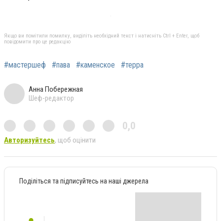
Якщо ви помітили помилку, виділіть необхідний текст і натисніть Ctrl + Enter, щоб
повідомити про це редакцію
#мастершеф
#пава
#каменское
#терра
Анна Побережная
Шеф-редактор
0,0
Авторизуйтесь
, щоб оцінити
Поділіться та підписуйтесь на наші джерела