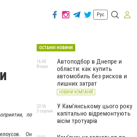
Рус
ОСТАННІ НОВИНИ
Автоподбор в Днепре и
16:00
Вчора
области: как купить
 и
автомобиль без рисков и
лишних затрат
НОВИНИ КОМПАНІЙ
У Кам’янському цього року
22:56
3 серпня
капітально відремонтують
оприятии, по
вісім тротуарів
елоусов. Он