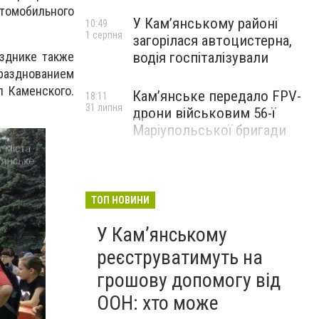
втомобильного
У Кам’янському районі
10:49
1 серпня
загорілася автоцистерна,
водія госпіталізували
зднике также
празднованием
л Каменского.
Кам’янське передало FPV-
18:11
31 липня
дрони військовим 56-ї
Маріупольської бригади
ТОП НОВИНИ
У Кам’янському
реєструватимуть на
грошову допомогу від
ООН: хто може