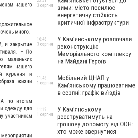
Кам’янське готується до
22:51
менам нашего
3 серпня
зими: місто посилює
енергетичну стійкість
критичної інфраструктури
должительное
очень много.
У Кам’янському розпочали
16:46
й, и закрытие
3 серпня
реконструкцію
тиваля. – По
Меморіального комплексу
о маленьких
на Майдані Героїв
телям нашего
ий курения и
Мобільний ЦНАП у
11:48
образа жизни
1 серпня
Кам’янському працюватиме
в серпні: графік виїздів
 А по итогам
 и одежду для
У Кам’янському
11:18
1 серпня
му участникам
реєструватимуть на
грошову допомогу від ООН:
хто може звернутися
 мероприятии