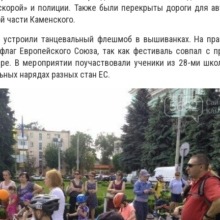
скорой» и полиции. Также были перекрыты дороги для а
й части Каменского.
 устроили танцевальный флешмоб в вышиванках. На пра
флаг Европейского Союза, так как фестиваль совпал с 
ре. В мероприятии поучаствовали ученики из 28-ми шко
ьных нарядах разных стан ЕС.