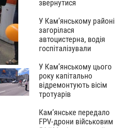
звернутися
У Кам’янському районі
загорілася
автоцистерна, водія
госпіталізували
У Кам’янському цього
року капітально
відремонтують вісім
тротуарів
Кам’янське передало
FPV-дрони військовим