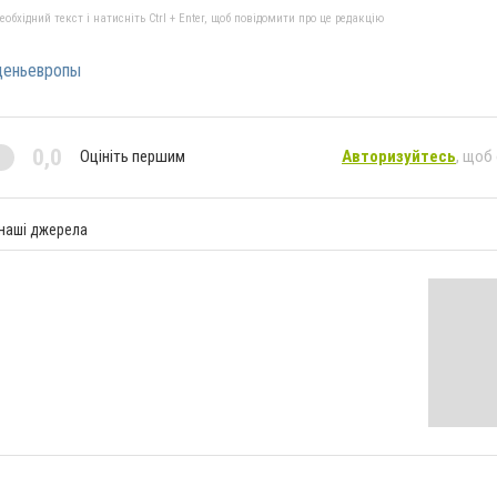
бхідний текст і натисніть Ctrl + Enter, щоб повідомити про це редакцію
деньевропы
0,0
Оцініть першим
Авторизуйтесь
, щоб
 наші джерела