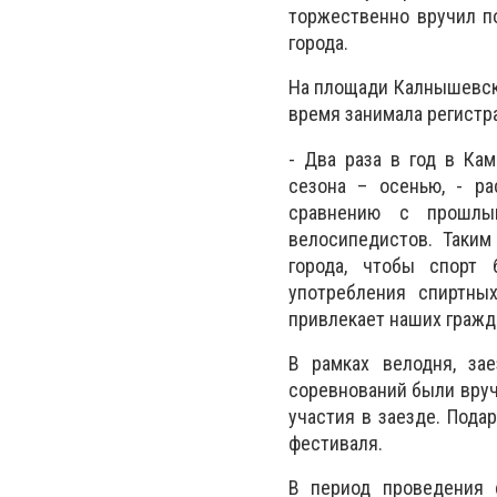
торжественно вручил п
города.
На площади Калнышевск
время занимала регистра
- Два раза в год в Ка
сезона – осенью, - ра
сравнению с прошлым
велосипедистов. Таки
города, чтобы спорт 
употребления спиртны
привлекает наших гражд
В рамках велодня, за
соревнований были вруч
участия в заезде. Под
фестиваля.
В период проведения 