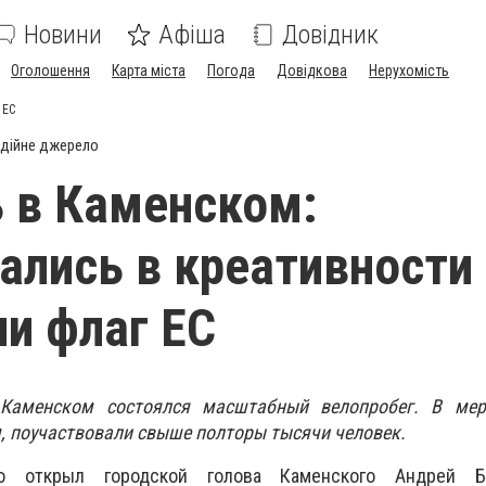
Новини
Афіша
Довідник
Оголошення
Карта міста
Погода
Довідкова
Нерухомість
 ЕС
дійне джерело
 в Каменском:
ались в креативности
и флаг ЕС
 Каменском состоялся масштабный велопробег. В мер
 поучаствовали свыше полторы тысячи человек.
но открыл городской голова Каменского Андрей Б