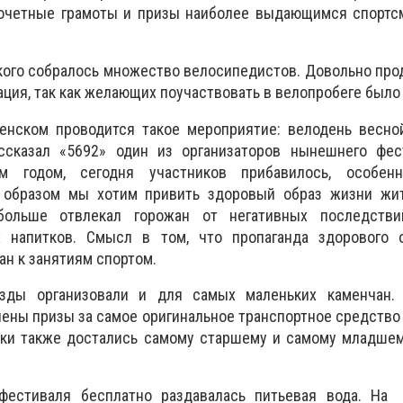
очетные грамоты и призы наиболее выдающимся спортс
ого собралось множество велосипедистов. Довольно про
ция, так как желающих поучаствовать в велопробеге было 
менском проводится такое мероприятие: велодень весно
ссказал «5692» один из организаторов нынешнего фес
 годом, сегодня участников прибавилось, особенн
м образом мы хотим привить здоровый образ жизни жи
больше отвлекал горожан от негативных последств
х напитков. Смысл в том, что пропаганда здорового 
ан к занятиям спортом.
езды организовали и для самых маленьких каменчан.
ены призы за самое оригинальное транспортное средство
арки также достались самому старшему и самому младше
фестиваля бесплатно раздавалась питьевая вода. На