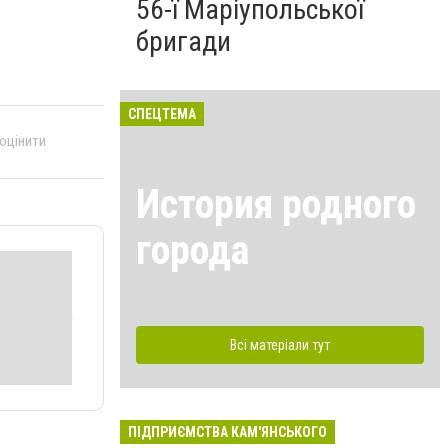
56-ї Маріупольської
бригади
СПЕЦТЕМА
 оцінити
История родного
города
Всі матеріали тут
ПІДПРИЄМСТВА КАМ'ЯНСЬКОГО