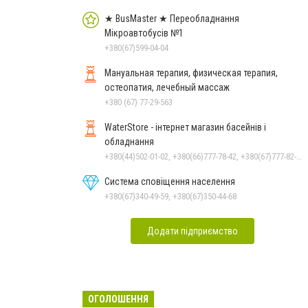
★ BusMaster ★ Переобладнання
Мікроавтобусів №1
+380(67)599-04-04
Мануальная терапия, физическая терапия,
остеопатия, лечебный массаж
+380 (67) 77-29-563
WaterStore - інтернет магазин басейнів і
обладнання
+380(44)502-01-02, +380(66)777-78-42, +380(67)777-82-19, +380(67)890-80-80, +380(73)890-80-80, +380(44)502-01-03
Система сповіщення населення
+380(67)340-49-59, +380(67)350-44-68
Додати підприємство
ОГОЛОШЕННЯ