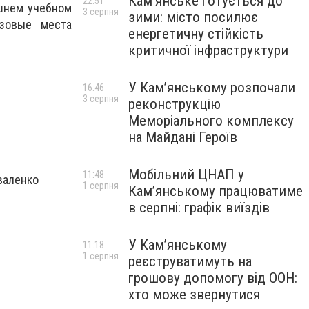
Кам’янське готується до
22:51
шнем учебном
3 серпня
зими: місто посилює
изовые места
енергетичну стійкість
критичної інфраструктури
У Кам’янському розпочали
16:46
3 серпня
реконструкцію
Меморіального комплексу
на Майдані Героїв
Мобільний ЦНАП у
11:48
валенко
1 серпня
Кам’янському працюватиме
в серпні: графік виїздів
У Кам’янському
11:18
1 серпня
реєструватимуть на
грошову допомогу від ООН:
хто може звернутися