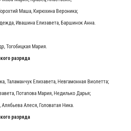
 Торохтий Маша, Кирюхина Вероника;
адежда, Ивашина Елизавета, Баршинок Анна.
др, Тогобицкая Мария.
кого разряда
ка, Таламанчук Елизавета, Невгамонная Виолетта;
изавета, Потапова Мария, Недилько Дарья;
, Алябьева Алеся, Головатая Ника.
кого разряда