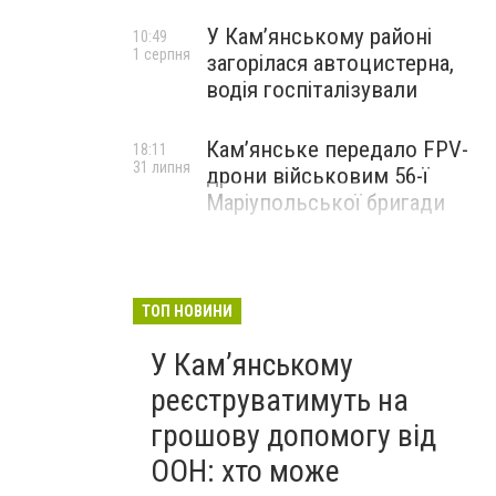
У Кам’янському районі
10:49
1 серпня
загорілася автоцистерна,
водія госпіталізували
Кам’янське передало FPV-
18:11
31 липня
дрони військовим 56-ї
Маріупольської бригади
ТОП НОВИНИ
У Кам’янському
реєструватимуть на
грошову допомогу від
ООН: хто може