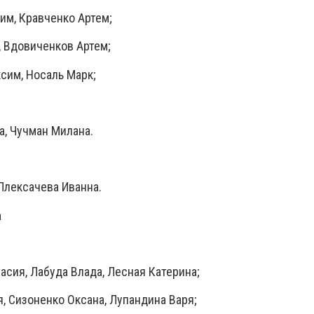
им, Кравченко Артем;
, Вдовиченков Артем;
сим, Носаль Марк;
а, Чучман Милана.
 Плексачева Иванна.
а
асия, Лабуда Влада, Лесная Катерина;
я, Сизоненко Оксана, Лупандина Варя;