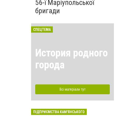
56-ї Маріупольської
бригади
СПЕЦТЕМА
История родного
города
Всі матеріали тут
ПІДПРИЄМСТВА КАМ'ЯНСЬКОГО