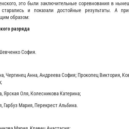
енского, это были заключительные соревнования в ныне
 старались и показали достойные результаты. А пр
щим образом:
кого разряда
 Шевченко София.
на, Чергинец Анна, Андреева София; Прокопец Виктория, Ко
;
а, Ярская Оля, Колесникова Катерина;
я, Гарбуз Мария, Перекрест Альбина.
очкова Мария, Кравец Анастасия;