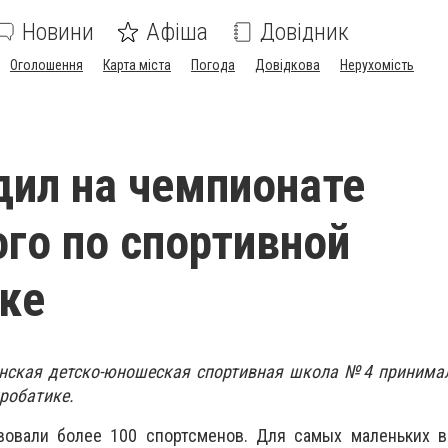
Новини
Афіша
Довідник
Оголошення
Карта міста
Погода
Довідкова
Нерухомість
дил на чемпионате
го по спортивной
ке
менская детско-юношеская спортивная школа №4 принима
кробатике.
вовали более 100 спортсменов. Для самых маленьких в