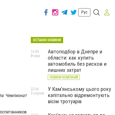
Рус
ОСТАННІ НОВИНИ
Автоподбор в Днепре и
16:00
Вчора
области: как купить
автомобиль без рисков и
лишних затрат
НОВИНИ КОМПАНІЙ
У Кам’янському цього року
22:56
3 серпня
капітально відремонтують
ла Чемпионат
вісім тротуарів
оспитанников