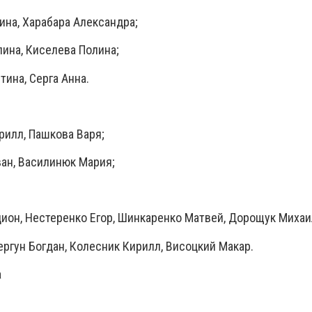
ина, Харабара Александра;
лина, Киселева Полина;
тина, Серга Анна.
рилл, Пашкова Варя;
ван, Василинюк Мария;
дион, Нестеренко Егор, Шинкаренко Матвей, Дорощук Михаи
вергун Богдан, Колесник Кирилл, Висоцкий Макар.
а