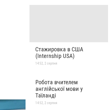
Стажировка в США
(Internship USA)
14:52, 2 серпня
Робота вчителем
англійської мови у
Таїланді
14:52, 2 серпня