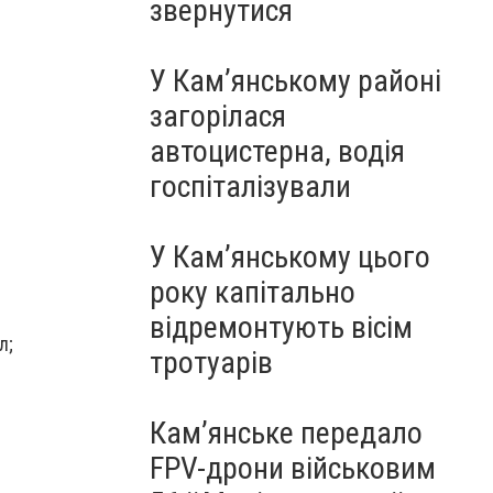
звернутися
У Кам’янському районі
загорілася
автоцистерна, водія
госпіталізували
У Кам’янському цього
року капітально
відремонтують вісім
л;
тротуарів
Кам’янське передало
FPV-дрони військовим