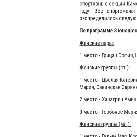
спортивных секций Кам
году. Все спортсмены
распределились следую
По программе 3 юношес
Женские пары:
1 место - Грицан София,
Женские группы (ст.):
1 место - Цвелая Катери
Мария, Савинская Заряна
2 место - Хачатрян Амин
3 место - Горбонос Мари
Женские группы (мл.):
1 место - Гудым Мая, Кл