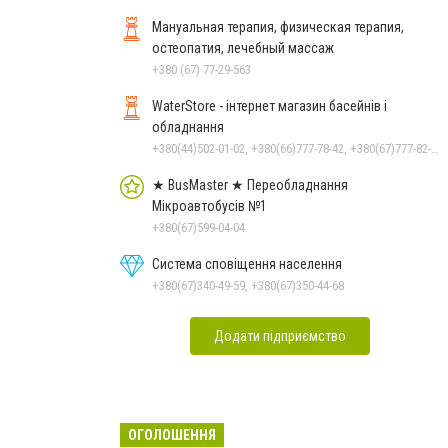
Мануальная терапия, физическая терапия,
остеопатия, лечебный массаж
+380 (67) 77-29-563
WaterStore - інтернет магазин басейнів і
обладнання
+380(44)502-01-02, +380(66)777-78-42, +380(67)777-82-19, +380(67)890-80-80, +380(73)890-80-80, +380(44)502-01-03
★ BusMaster ★ Переобладнання
Мікроавтобусів №1
+380(67)599-04-04
Система сповіщення населення
+380(67)340-49-59, +380(67)350-44-68
Додати підприємство
ОГОЛОШЕННЯ