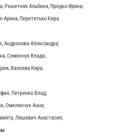
а, Решетняк Альбина, Прядко Ирина;
 Арина, Перетятько Кира.
я, Андронова Александра;
на, Семенчук Влада;
рия, Валеева Кира;
фия, Петренко Влад;
ан, Омелянчук Анна;
Никита, Ляшевич Анастасия;
пы