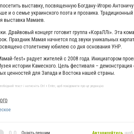
 посетить выставку, посвященную Богдану-Игорю Антоничу.
ше и о семье украинского поэта и прозаика. Традиционный
ая выставка Мамаев.
ки. Драйвовый концерт готовит группа «КораЛЛі». Эта кома
рок. Праздник Мамая начнется под звуки уникальных карпа
освящено столетнему юбилею со дня основания УНР.
амай-fest» радует жителей с 2008 года. Инициатором прое
узея истории Камеского. Цель фестиваля – демонстрация
ных ценностей для Запада и Востока нашей страны.
бхідний текст і натисніть Ctrl + Enter, щоб повідомити про це редакцію
ОГО
еское
0,0
Оцініть першим
Авторизуйтесь
, щоб