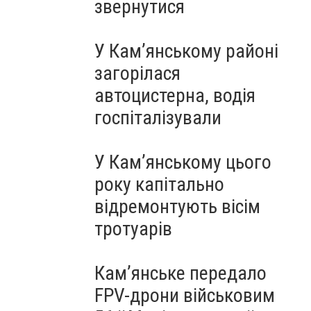
звернутися
У Кам’янському районі
загорілася
автоцистерна, водія
госпіталізували
У Кам’янському цього
року капітально
відремонтують вісім
тротуарів
Кам’янське передало
FPV-дрони військовим