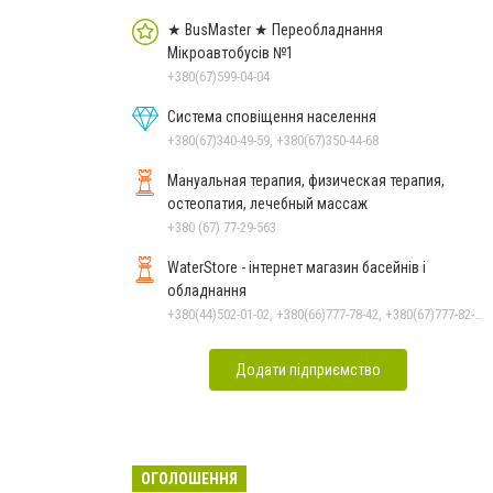
★ BusMaster ★ Переобладнання
Мікроавтобусів №1
+380(67)599-04-04
Система сповіщення населення
+380(67)340-49-59, +380(67)350-44-68
Мануальная терапия, физическая терапия,
остеопатия, лечебный массаж
+380 (67) 77-29-563
WaterStore - інтернет магазин басейнів і
обладнання
+380(44)502-01-02, +380(66)777-78-42, +380(67)777-82-19, +380(67)890-80-80, +380(73)890-80-80, +380(44)502-01-03
Додати підприємство
ОГОЛОШЕННЯ