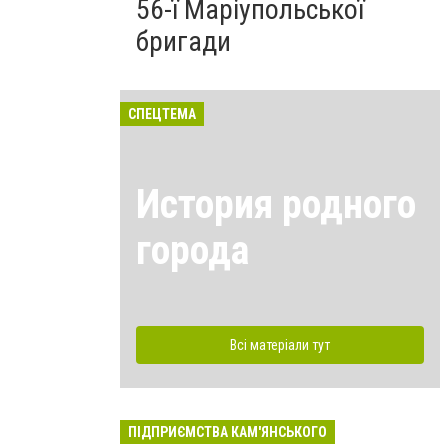
56-ї Маріупольської
бригади
СПЕЦТЕМА
История родного
города
Всі матеріали тут
ПІДПРИЄМСТВА КАМ'ЯНСЬКОГО