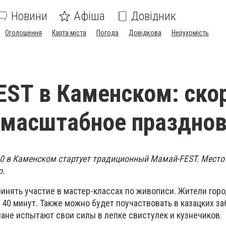
Новини
Афіша
Довідник
Оголошення
Карта міста
Погода
Довідкова
Нерухомість
ST в Каменском: ско
 масштабное праздно
:00 в Каменском стартует традиционный Мамай-FEST. Место 
о.
нять участие в мастер-классах по живописи. Жители город
а 40 минут. Также можно будет поучаствовать в казацких за
ане испытают свои силы в лепке свистулек и кузнечиков.