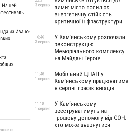
Кам’янське готується до
22:51
 На ней
3 серпня
зими: місто посилює
 фестиваль
енергетичну стійкість
критичної інфраструктури
нда из Ивано-
У Кам’янському розпочали
16:46
тских
3 серпня
реконструкцію
Меморіального комплексу
кта
на Майдані Героїв
 общих
Мобільний ЦНАП у
11:48
1 серпня
Кам’янському працюватиме
в серпні: графік виїздів
У Кам’янському
11:18
1 серпня
реєструватимуть на
грошову допомогу від ООН:
хто може звернутися
 оцінити