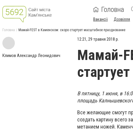
Головна
Вакансії
Дозвілля
Головна
Мамай-FEST в Каменском: скоро стартует масштабное празднование
12:21, 29 травня 2018 р.
Мамай-FE
Климов Александр Леонидович
стартует
В пятницу, 1 июня, в 16
площадь Калнышевског
Все желающие смогут при
создать картину всего з
метанием ножей. Каменч