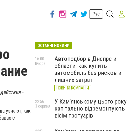
Рус
ОСТАННІ НОВИНИ
ро
Автоподбор в Днепре и
16:00
Вчора
области: как купить
вание
автомобиль без рисков и
лишних затрат
НОВИНИ КОМПАНІЙ
действия -
У Кам’янському цього року
22:56
3 серпня
капітально відремонтують
а узнают, как
вісім тротуарів
бавах с