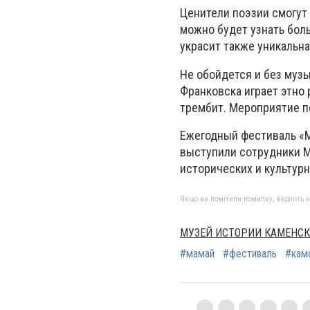
Ценители поэзии смогут
можно будет узнать боль
украсит также уникальн
Не обойдется и без музы
Франковска играет этно 
трембит. Мероприятие п
Ежегодный фестиваль «М
выступили сотрудники М
исторических и культур
Якщо ви помітили помилку, виділіть нео
МУЗЕЙ ИСТОРИИ КАМЕНСК
#мамай
#фестиваль
#кам