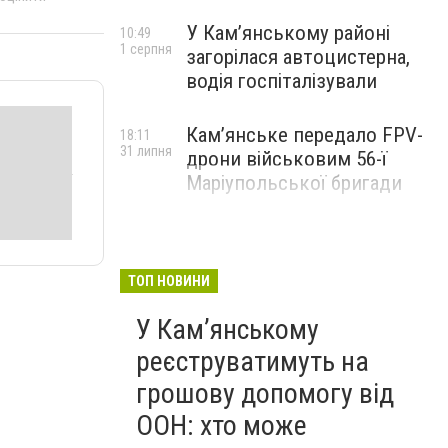
У Кам’янському районі
10:49
1 серпня
загорілася автоцистерна,
водія госпіталізували
Кам’янське передало FPV-
18:11
31 липня
дрони військовим 56-ї
Маріупольської бригади
ТОП НОВИНИ
У Кам’янському
реєструватимуть на
грошову допомогу від
ООН: хто може