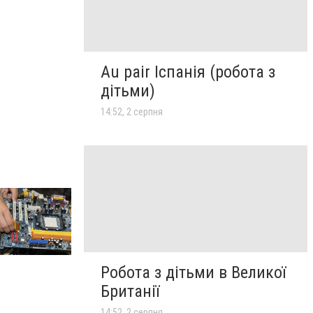
Au pair Іспанія (робота з
дітьми)
14:52, 2 серпня
Робота з дітьми в Великої
Британії
14:52, 2 серпня