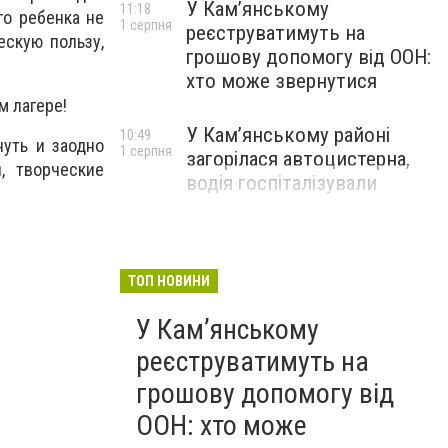
У Кам’янському
11:18
го ребенка не
1 серпня
реєструватимуть на
ескую пользу,
грошову допомогу від ООН:
хто може звернутися
м лагере!
У Кам’янському районі
10:49
нуть и заодно
1 серпня
загорілася автоцистерна,
, творческие
водія госпіталізували
ТОП НОВИНИ
У Кам’янському
реєструватимуть на
грошову допомогу від
ООН: хто може