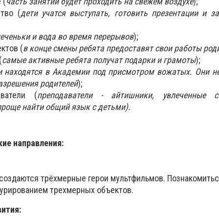
 (
часть занятий будет проходить на свежем воздухе
);
тво (
дети учатся выступать, готовить презентации и 
еченьки и вода во время перерывов
);
ктов (
в конце смены ребята предоставят свои работы род
(
самые активные ребята получат подарки и грамоты
);
и находятся в Академии под присмотром вожатых. Они н
разрешения родителей
);
ватели (
преподаватели - айтишники, увлеченные с
проще найти общий язык с детьми).
кие направления:
к создаются трёхмерные герои мультфильмов. Познакомитьс
урированием трехмерных объектов.
вития: