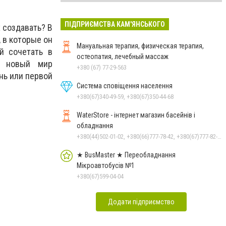
ПІДПРИЄМСТВА КАМ'ЯНСЬКОГО
 создавать? В
 в которые он
Мануальная терапия, физическая терапия,
й сочетать в
остеопатия, лечебный массаж
т новый мир
+380 (67) 77-29-563
нь или первой
Система сповіщення населення
+380(67)340-49-59, +380(67)350-44-68
WaterStore - інтернет магазин басейнів і
обладнання
+380(44)502-01-02, +380(66)777-78-42, +380(67)777-82-19, +380(67)890-80-80, +380(73)890-80-80, +380(44)502-01-03
★ BusMaster ★ Переобладнання
Мікроавтобусів №1
+380(67)599-04-04
Додати підприємство