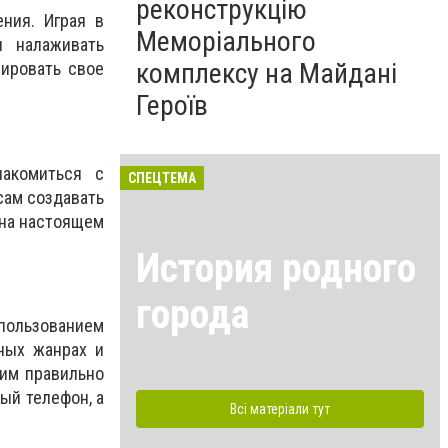
реконструкцію
ния. Играя в
Меморіального
я налаживать
комплексу на Майдані
нировать свое
Героїв
накомиться с
СПЕЦТЕМА
сам создавать
 на настоящем
История родного
города
пользованием
ных жанрах и
чим правильно
ый телефон, а
Всі матеріали тут