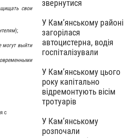
звернутися
защищать свои
У Кам’янському районі
ителям
);
загорілася
автоцистерна, водія
е могут выйти
госпіталізували
овременными
У Кам’янському цього
року капітально
відремонтують вісім
тротуарів
я с
У Кам’янському
розпочали