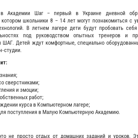
 в Академии Шаг – первый в Украине дневной обра
 котором школьники 8 – 14 лет могут познакомиться с 
хнологий. В летнем лагере дети будут пробовать себя
льностях под руководством опытных тренеров и пре
 ШАГ. Детей ждут комфортные, специально оборудованны
н-студии.
ит:
знания;
со сверстниками;
тления и эмоции;
собственных работ;
ождении курса в Компьютерном лагере;
для поступления в Малую Компьютерную Академию.
то не просто отдых от домашних заданий и уроков. Э