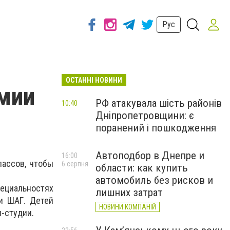
Рус
ОСТАННІ НОВИНИ
мии
РФ атакувала шість районів
10:40
Дніпропетровщини: є
поранений і пошкодження
Автоподбор в Днепре и
16:00
лассов, чтобы
6 серпня
области: как купить
автомобиль без рисков и
пециальностях
лишних затрат
и ШАГ. Детей
НОВИНИ КОМПАНІЙ
-студии.