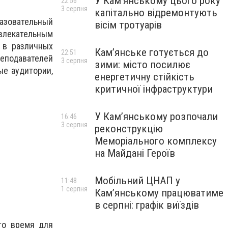
У Кам’янському цього року
22:56
3 серпня
капітально відремонтують
зовательный
вісім тротуарів
увлекательным
 в различных
Кам’янське готується до
22:51
подавателей
3 серпня
зими: місто посилює
е аудитории,
енергетичну стійкість
критичної інфраструктури
У Кам’янському розпочали
16:46
3 серпня
реконструкцію
Меморіального комплексу
на Майдані Героїв
Мобільний ЦНАП у
11:48
1 серпня
Кам’янському працюватиме
в серпні: графік виїздів
то время для