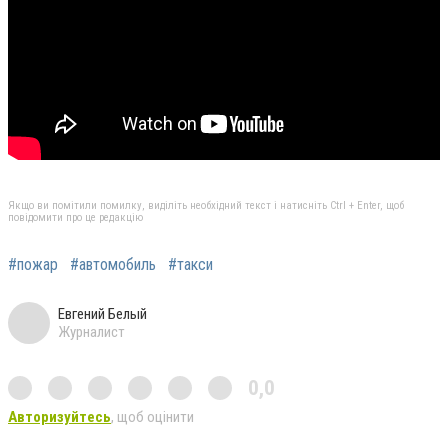
Якщо ви помітили помилку, виділіть необхідний текст і натисніть Ctrl + Enter, щоб
повідомити про це редакцію
#пожар
#автомобиль
#такси
Евгений Белый
Журналист
0,0
Авторизуйтесь
, щоб оцінити