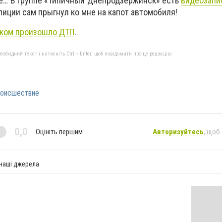
те… В группе «Типичный Днепродзержинск» есть
видеозапи
лиции сам прыгнул ко мне на капот автомобиля!
ком произошло ДТП
.
бхідний текст і натисніть Ctrl + Enter, щоб повідомити про це редакцію
оисшествие
0,0
Оцініть першим
Авторизуйтесь
, щоб
 наші джерела