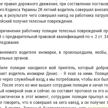
е правил дорожного движения, при составлении постанов
ого Кодекса Украины 28-летний водитель совершил внеза
, в результате чего совершил наезд на работника патрул
ейский получил телесные повреждения.
причинения работнику полиции телесных повреждений пр
 с предварительной правовой квалификацией по ч. 2 ст. 3
ледование.
иняемого водителя иномарки, в произошедшем, якобы,
ельных органов.
биле полиции находился мой приятель, который добро
вает водитель иномарки Денис. - Я ехал за ними. Полиц
е через служебный вход, а мы потребовали, чтобы все был
 После этого ко мне вышел сотрудник полиции и начал гов
ый номерной знак и сейчас он составит протокол за это н
рактически в этот момент, сотрудник полиции прыгнул н
л говорить, что я совершил на него наезд, а он получил 