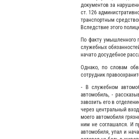
документов за нарушени
ст. 126 административн
транспортным средством
Вследствие этого полиц
По факту умышленного 
служебных обязанностей
начато досудебное расс
Однако, по словам обв
сотрудник правоохранит
- В служебном автомо
автомобиль, - рассказы
завозить его в отделени
через центральный вход.
моего автомобиля грязн
ним не соглашался. И п
автомобиля, упал и нача