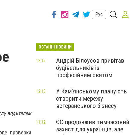
Рус
ОСТАННІ НОВИНИ
ое
Андрій Білоусов привітав
12:15
будівельників із
професійним святом
У Кам’янському планують
12:15
створити мережу
ветеранського бізнесу
жду водителем
ЄС продовжив тимчасовий
11:12
захист для українців, але
оде проверки