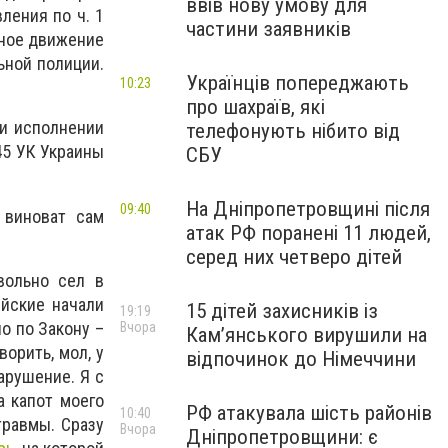
ввів нову умову для
ления по ч. 1
частини заявників
пное движение
ьной полиции.
Українців попереджають
10:23
про шахраїв, які
и исполнении
телефонують нібито від
45 УК Украины
СБУ
На Дніпропетровщині після
09:40
 виноват сам
атак РФ поранені 11 людей,
серед них четверо дітей
вольно сел в
ейские начали
15 дітей захисників із
19:19
о по Закону –
Вчора
Кам’янського вирушили на
орить, мол, у
відпочинок до Німеччини
арушение. Я с
а капот моего
РФ атакувала шість районів
10:40
травмы. Сразу
Вчора
Дніпропетровщини: є