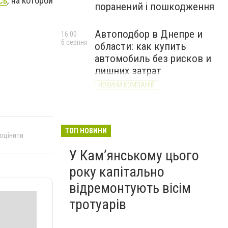
сь
, на которой
поранений і пошкодження
Автоподбор в Днепре и
16:00
6 серпня
области: как купить
автомобиль без рисков и
лишних затрат
НОВИНИ КОМПАНІЙ
ТОП НОВИНИ
 оцінити
У Кам’янському цього
року капітально
відремонтують вісім
тротуарів