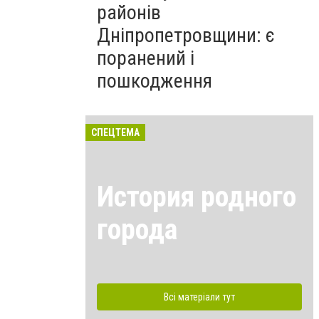
районів
Дніпропетровщини: є
поранений і
пошкодження
СПЕЦТЕМА
История родного
города
Всі матеріали тут