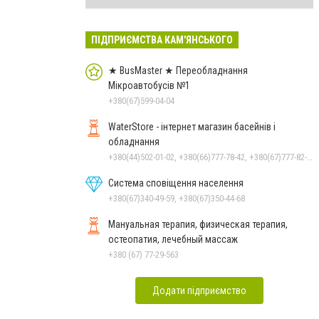
ПІДПРИЄМСТВА КАМ'ЯНСЬКОГО
★ BusMaster ★ Переобладнання
Мікроавтобусів №1
+380(67)599-04-04
WaterStore - інтернет магазин басейнів і
обладнання
+380(44)502-01-02, +380(66)777-78-42, +380(67)777-82-19, +380(67)890-80-80, +380(73)890-80-80, +380(44)502-01-03
Система сповіщення населення
+380(67)340-49-59, +380(67)350-44-68
Мануальная терапия, физическая терапия,
остеопатия, лечебный массаж
+380 (67) 77-29-563
Додати підприємство