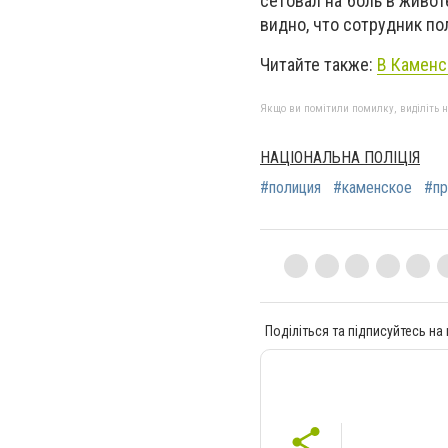
сетовал на боль в живо
видно, что сотрудник по
Читайте также:
В Каменс
Якщо ви помітили помилку, виділіть нео
НАЦІОНАЛЬНА ПОЛІЦІЯ
#полиция
#каменское
#пр
Поділіться та підписуйтесь на