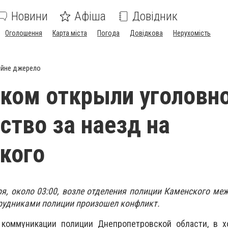
Новини
Афіша
Довідник
Оголошення
Карта міста
Погода
Довідкова
Нерухомість
ійне джерело
ком открыли уголовн
ство за наезд на
кого
ря, около 03:00, возле отделения полиции Каменского ме
отрудниками полиции произошел конфликт.
коммуникации полиции Днепропетровской области, в х