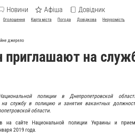
Новини
Афіша
Довідник
Оголошення
Карта міста
Погода
Довідкова
Нерухомість
ійне джерело
 приглашают на служб
Национальной полиции в Днепропетровской област
 на службу в полицию и занятия вакантных должнос
ропетровской области.
ов на сайте Национальной полиции Украины и прие
варя 2019 года.