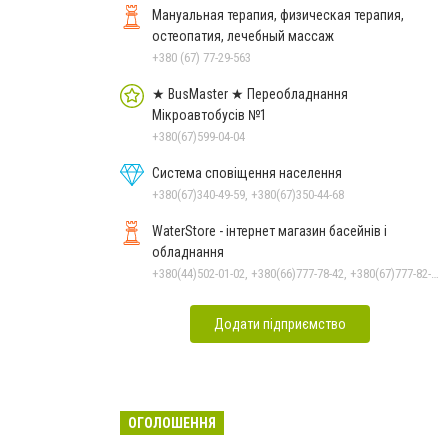
Мануальная терапия, физическая терапия,
остеопатия, лечебный массаж
+380 (67) 77-29-563
★ BusMaster ★ Переобладнання
Мікроавтобусів №1
+380(67)599-04-04
Система сповіщення населення
+380(67)340-49-59, +380(67)350-44-68
WaterStore - інтернет магазин басейнів і
обладнання
+380(44)502-01-02, +380(66)777-78-42, +380(67)777-82-19, +380(67)890-80-80, +380(73)890-80-80, +380(44)502-01-03
Додати підприємство
ОГОЛОШЕННЯ