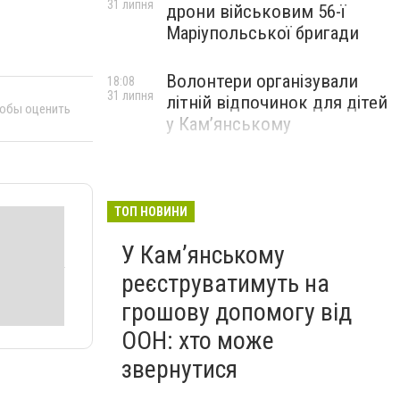
31 липня
дрони військовим 56-ї
Маріупольської бригади
Волонтери організували
18:08
31 липня
літній відпочинок для дітей
тобы оценить
у Кам’янському
ТОП НОВИНИ
У Кам’янському
реєструватимуть на
грошову допомогу від
ООН: хто може
звернутися