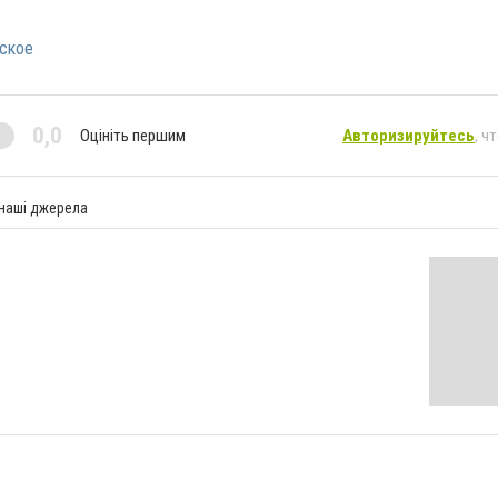
ское
0,0
Оцініть першим
Авторизируйтесь
, ч
 наші джерела