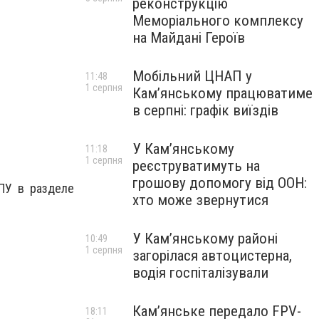
реконструкцію
Меморіального комплексу
на Майдані Героїв
Мобільний ЦНАП у
11:48
1 серпня
Кам’янському працюватиме
в серпні: графік виїздів
У Кам’янському
11:18
1 серпня
реєструватимуть на
грошову допомогу від ООН:
ПУ в разделе
хто може звернутися
У Кам’янському районі
10:49
1 серпня
загорілася автоцистерна,
водія госпіталізували
Кам’янське передало FPV-
18:11