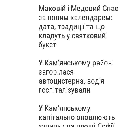
Маковій і Медовий Спас
за новим календарем:
дата, традиції та що
кладуть у святковий
букет
У Кам’янському районі
загорілася
автоцистерна, водія
госпіталізували
У Кам’янському
капітально оновлюють
зупинки на площі Софії