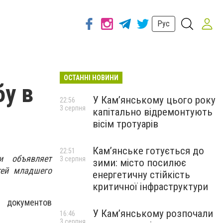
Рус
ОСТАННІ НОВИНИ
у в
У Кам’янському цього року
22:56
3 серпня
капітально відремонтують
вісім тротуарів
Кам’янське готується до
22:51
и объявляет
3 серпня
зими: місто посилює
тей младшего
енергетичну стійкість
критичної інфраструктури
м документов
У Кам’янському розпочали
16:46
3 серпня