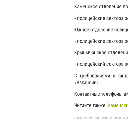
Каменское отделение по
- полицейские сектора р
Южное отделение полиц
- полицейские сектора р
Крынычанское отделени
- полицейский сектора р
С требованиями к канд
«Вакансии».
Контактные телефоны вК
Читайте также:
Каменски
Якщо ви помітили помилку, виділіть нео