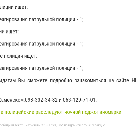
лиции ищет:
еагирования патрульной полиции - 1;
ии ищет:
еагирования патрульной полиции - 1;
е полиции ищет:
еагирования патрульной полиции - 1;
идатам Вы сможете подробно ознакомиться на сайте Н
аменском:098-332-34-82 и 063-129-71-01.
е полицейские расследуют ночной поджог иномарки
.
бхідний текст і натисніть Ctrl + Enter, щоб повідомити про це редакцію