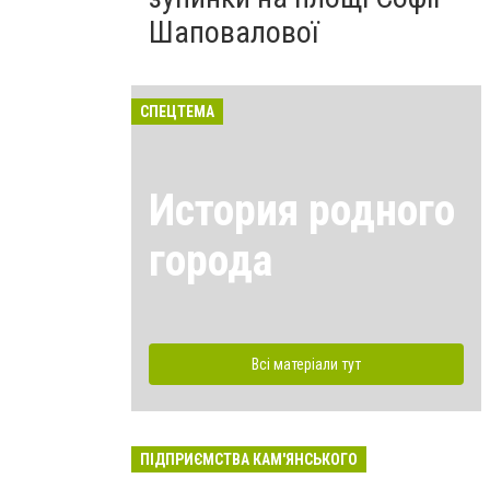
Шаповалової
СПЕЦТЕМА
История родного
города
Всі матеріали тут
ПІДПРИЄМСТВА КАМ'ЯНСЬКОГО