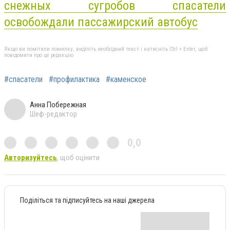
снежных сугробов
спасатели
освобождали пассажирский автобус
Якщо ви помітили помилку, виділіть необхідний текст і натисніть Ctrl + Enter, щоб
повідомити про це редакцію
#спасатели
#профилактика
#каменское
Анна Побережная
Шеф-редактор
0,0
Авторизуйтесь
, щоб оцінити
Поділіться та підписуйтесь на наші джерела