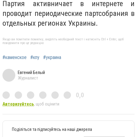
Партия активничает в интернете и
проводит периодические партсобрания в
отдельных регионах Украины.
Якщо ви помітили помилку, виділіть необхідний текст і натисніть Ctrl + Enter, щоб
повідомити про це редакцію
#каменское
#кпу
#украина
Евгений Белый
Журналист
0,0
Авторизуйтесь
, щоб оцінити
Поділіться та підписуйтесь на наші джерела