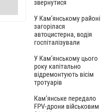
звернутися
У Кам’янському районі
загорілася
автоцистерна, водія
госпіталізували
У Кам’янському цього
року капітально
відремонтують вісім
тротуарів
Кам’янське передало
FPV-дрони військовим