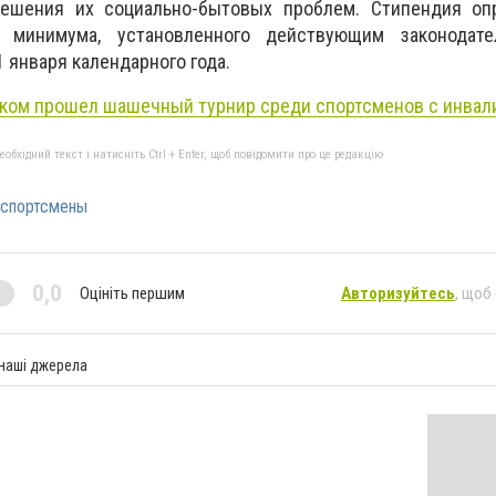
решения их социально-бытовых проблем. Стипендия оп
 минимума, установленного действующим законодат
 января календарного года.
ком прошел шашечный турнир среди спортсменов с инва
бхідний текст і натисніть Ctrl + Enter, щоб повідомити про це редакцію
спортсмены
0,0
Оцініть першим
Авторизуйтесь
, щоб
 наші джерела