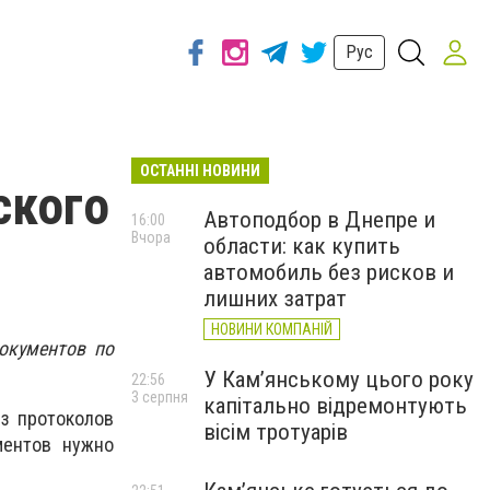
Рус
ОСТАННІ НОВИНИ
ского
Автоподбор в Днепре и
16:00
Вчора
области: как купить
автомобиль без рисков и
лишних затрат
НОВИНИ КОМПАНІЙ
окументов по
У Кам’янському цього року
22:56
3 серпня
капітально відремонтують
з протоколов
вісім тротуарів
ментов нужно