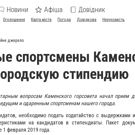
Новини
Афіша
Довідник
Оголошення
Карта міста
Погода
Довідкова
Нерухомість
ійне джерело
ые спортсмены Камен
городскую стипендию
тарным вопросам Каменского горсовета начал прием д
ведущим и одаренным спортсменам нашего города.
идатов, необходимо подать ходатайство с выдержками и
еристиками на кандидатов в стипендиаты. Пакет доку
 1 февраля 2019 года.