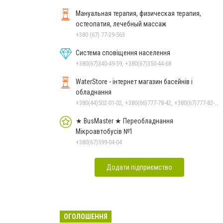
Мануальная терапия, физическая терапия,
остеопатия, лечебный массаж
+380 (67) 77-29-563
Система сповіщення населення
+380(67)340-49-59, +380(67)350-44-68
WaterStore - інтернет магазин басейнів і
обладнання
+380(44)502-01-02, +380(66)777-78-42, +380(67)777-82-19, +380(67)890-80-80, +380(73)890-80-80, +380(44)502-01-03
★ BusMaster ★ Переобладнання
Мікроавтобусів №1
+380(67)599-04-04
Додати підприємство
ОГОЛОШЕННЯ