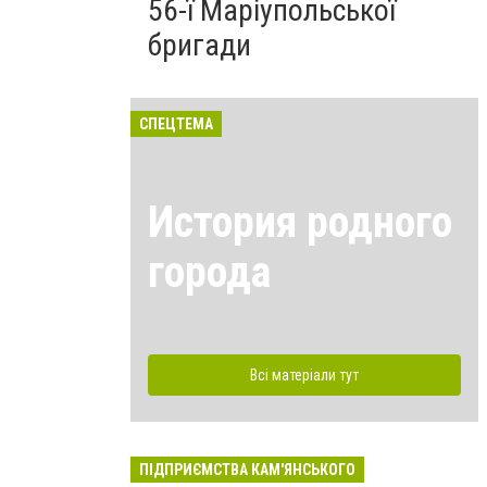
56-ї Маріупольської
бригади
СПЕЦТЕМА
История родного
города
Всі матеріали тут
ПІДПРИЄМСТВА КАМ'ЯНСЬКОГО