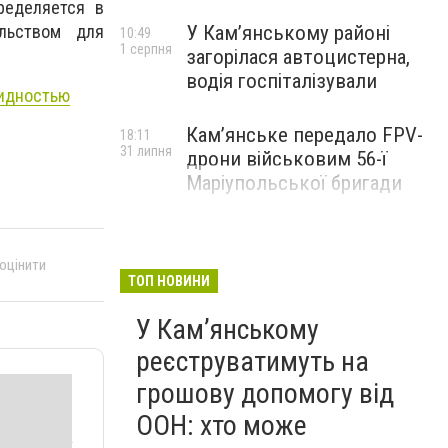
ределяется в
ельством для
У Кам’янському районі
10:49
1 серпня
загорілася автоцистерна,
водія госпіталізували
лидностью
Кам’янське передало FPV-
18:11
31 липня
дрони військовим 56-ї
Маріупольської бригади
 оцінити
ТОП НОВИНИ
У Кам’янському
реєструватимуть на
грошову допомогу від
ООН: хто може