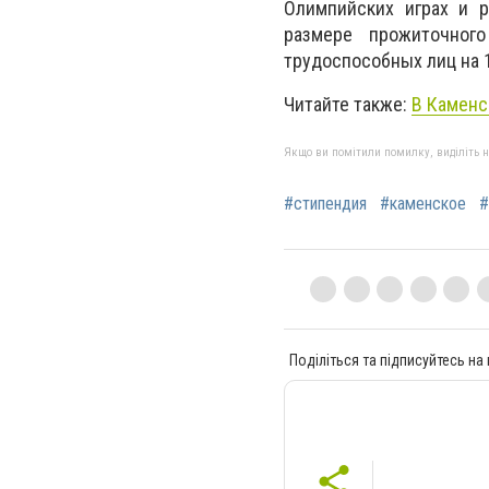
Олимпийских играх и 
размере прожиточного
трудоспособных лиц на 1
Читайте также:
В Каменс
Якщо ви помітили помилку, виділіть нео
#стипендия
#каменское
#
Поділіться та підписуйтесь на