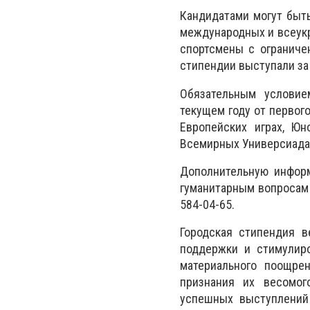
Кандидатами могут быт
международных и всеукр
спортсмены с ограниче
стипендии выступали за
Обязательным условие
текущем году от первог
Европейских играх, Юн
Всемирных Универсиадах,
Дополнительную информ
гуманитарным вопросам г
584-04-65.
Городская стипендия 
поддержки и стимулиро
материального поощре
признания их весомог
успешных выступлений 