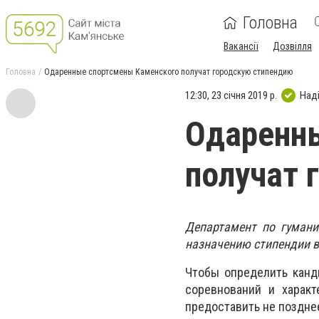
Головна
Вакансії
Дозвілля
Головна
Одаренные спортсмены Каменского получат городскую стипендию
12:30, 23 січня 2019 р.
Над
Одаренн
получат 
Департамент по гумани
назначению стипендии 
Чтобы определить канд
соревнований и характ
предоставить не позднее