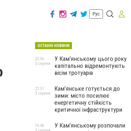
Рус
ОСТАННІ НОВИНИ
У Кам’янському цього року
22:56
3 серпня
капітально відремонтують
о
вісім тротуарів
Кам’янське готується до
22:51
3 серпня
зими: місто посилює
енергетичну стійкість
критичної інфраструктури
У Кам’янському розпочали
16:46
3 серпня