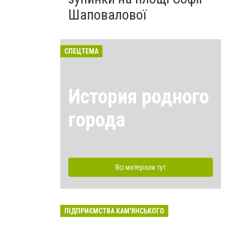
Шаповалової
СПЕЦТЕМА
История родного
города
Всі матеріали тут
ПІДПРИЄМСТВА КАМ'ЯНСЬКОГО