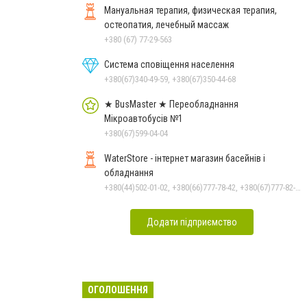
Мануальная терапия, физическая терапия,
остеопатия, лечебный массаж
+380 (67) 77-29-563
Система сповіщення населення
+380(67)340-49-59, +380(67)350-44-68
★ BusMaster ★ Переобладнання
Мікроавтобусів №1
+380(67)599-04-04
WaterStore - інтернет магазин басейнів і
обладнання
+380(44)502-01-02, +380(66)777-78-42, +380(67)777-82-19, +380(67)890-80-80, +380(73)890-80-80, +380(44)502-01-03
Додати підприємство
ОГОЛОШЕННЯ