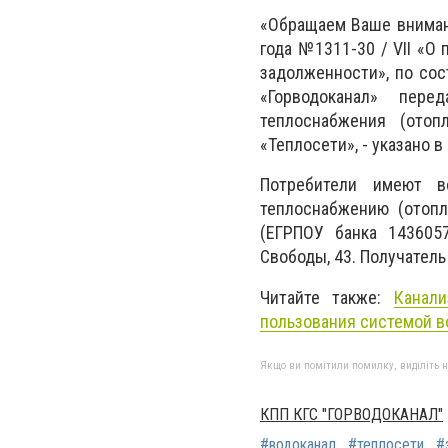
«
Обращаем Ваше внимани
года №1311-30 / VII «О
задолженности», по сос
«Горводоканал» пере
теплоснабжения (отоп
«Теплосети», - указано 
Потребители имеют в
теплоснабжению (отопл
(ЕГРПОУ банка 1436057
Свободы, 43. Получатель
Читайте также:
Канал
пользования системой 
Якщо ви помітили помилку, виділіть нео
КПП КГС "ГОРВОДОКАНАЛ"
#водоканал
#теплосети
#