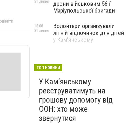
31 липня
дрони військовим 56-ї
Маріупольської бригади
 оцінити
Волонтери організували
18:08
31 липня
літній відпочинок для дітей
у Кам’янському
ТОП НОВИНИ
У Кам’янському
реєструватимуть на
грошову допомогу від
ООН: хто може
звернутися