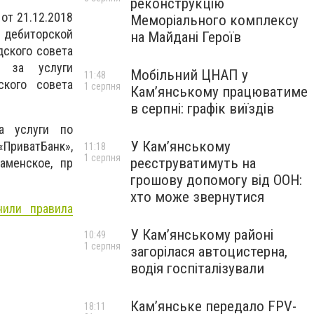
реконструкцію
от 21.12.2018
Меморіального комплексу
я дебиторской
на Майдані Героїв
дского совета
я за услуги
Мобільний ЦНАП у
11:48
ского совета
1 серпня
Кам’янському працюватиме
в серпні: графік виїздів
а услуги по
У Кам’янському
ПриватБанк»,
11:18
1 серпня
реєструватимуть на
аменское, пр
грошову допомогу від ООН:
хто може звернутися
нили правила
У Кам’янському районі
10:49
1 серпня
загорілася автоцистерна,
водія госпіталізували
Кам’янське передало FPV-
18:11