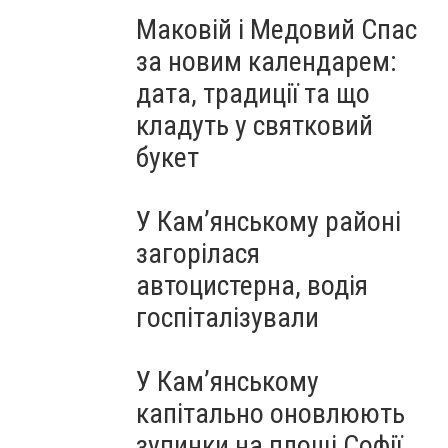
Маковій і Медовий Спас
за новим календарем:
дата, традиції та що
кладуть у святковий
букет
У Кам’янському районі
загорілася
автоцистерна, водія
госпіталізували
У Кам’янському
капітально оновлюють
зупинки на площі Софії