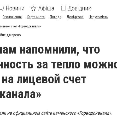
Новини
Афіша
Довідник
Оголошення
Карта міста
Погода
Довідкова
Нерухомість
лицевой счет «Горводоканала»
ійне джерело
ам напомнили, что
ность за тепло можн
 на лицевой счет
канала»
ли на официальном сайте каменского «Горводоканала».