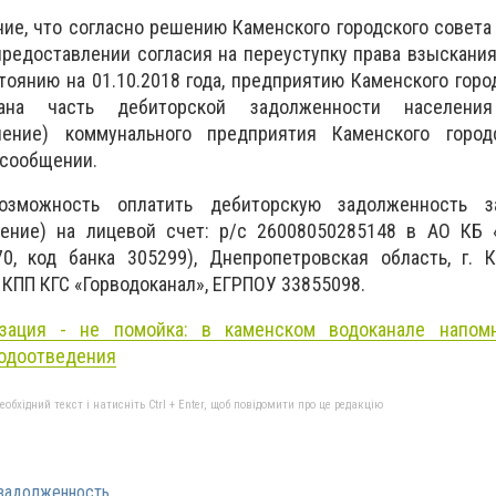
е, что согласно решению Каменского городского совета 
 предоставлении согласия на переуступку права взыскани
тоянию на 01.10.2018 года, предприятию Каменского горо
дана часть дебиторской задолженности населени
ление) коммунального предприятия Каменского город
в сообщении.
озможность оплатить дебиторскую задолженность з
ение) на лицевой счет: р/с 26008050285148 в АО КБ «
0, код банка 305299), Днепропетровская область, г. К
 КПП КГС «Горводоканал», ЕГРПОУ 33855098
.
изация - не помойка: в каменском водоканале напом
водоотведения
бхідний текст і натисніть Ctrl + Enter, щоб повідомити про це редакцію
задолженность