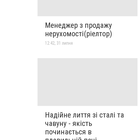
Менеджер з продажу
нерухомості(ріелтор)
12:42, 31 липня
Надійне лиття зі сталі та
чавуну - якість
починається в