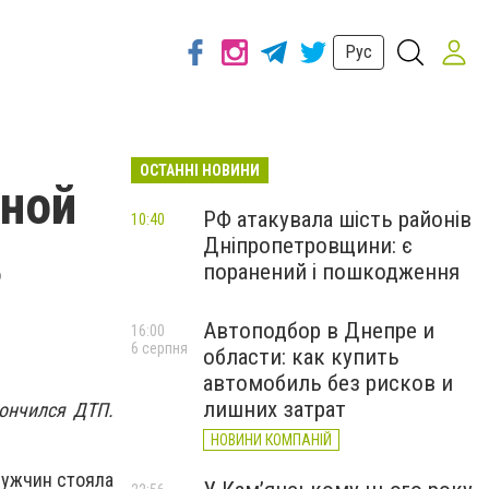
Рус
ОСТАННІ НОВИНИ
йной
РФ атакувала шість районів
10:40
Дніпропетровщини: є
ь
поранений і пошкодження
Автоподбор в Днепре и
16:00
6 серпня
области: как купить
автомобиль без рисков и
лишних затрат
ончился ДТП.
НОВИНИ КОМПАНІЙ
мужчин стояла