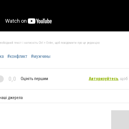
бхідний текст і натисніть Ctrl + Enter, щоб повідомити про це редакцію
ка
#конфликт
#мужчины
0,0
Оцініть першим
Авторизуйтесь
, щоб
 наші джерела