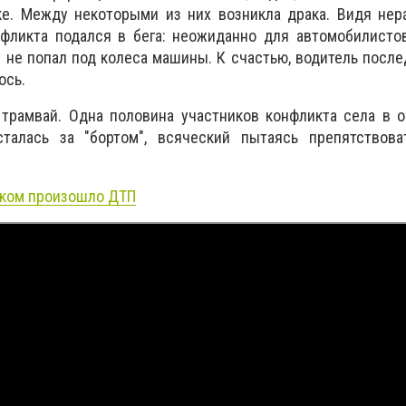
ке. Между некоторыми из них возникла драка. Видя нер
нфликта подался в бега: неожиданно для автомобилисто
 не попал под колеса машины. К счастью, водитель посл
ось.
 трамвай. Одна половина участников конфликта села в 
сталась за "бортом", всяческий пытаясь препятствов
ком произошло ДТП