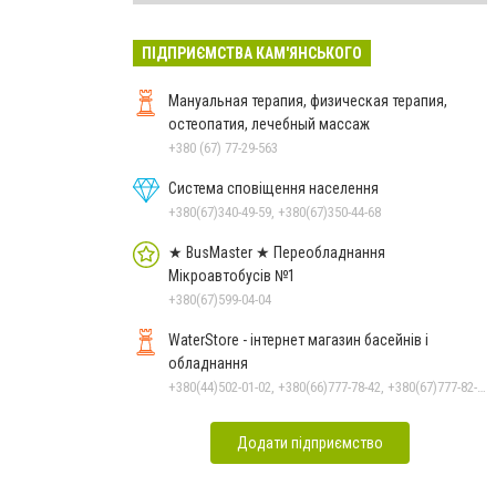
ПІДПРИЄМСТВА КАМ'ЯНСЬКОГО
Мануальная терапия, физическая терапия,
остеопатия, лечебный массаж
+380 (67) 77-29-563
Система сповіщення населення
+380(67)340-49-59, +380(67)350-44-68
★ BusMaster ★ Переобладнання
Мікроавтобусів №1
+380(67)599-04-04
WaterStore - інтернет магазин басейнів і
обладнання
+380(44)502-01-02, +380(66)777-78-42, +380(67)777-82-19, +380(67)890-80-80, +380(73)890-80-80, +380(44)502-01-03
Додати підприємство