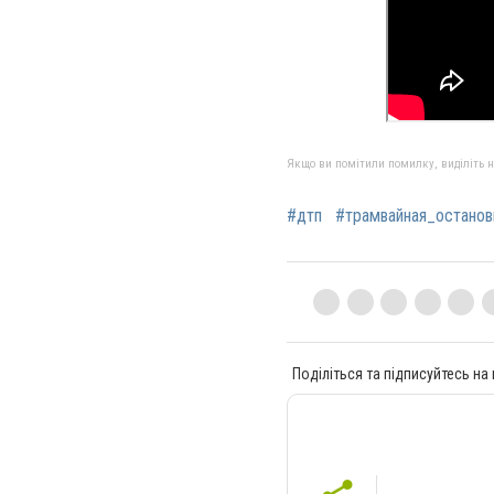
Якщо ви помітили помилку, виділіть нео
#дтп
#трамвайная_останов
Поділіться та підписуйтесь на