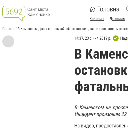
Головна
Вакансії
Дозвілля
Головна
В Каменском драка на трамвайной остановке едва не закончилась фата
14:37, 23 січня 2019 р.
Над
В Каменс
остановк
фатальн
В Каменском на проспе
Инцидент произошел 22 я
На видео, предоставлен