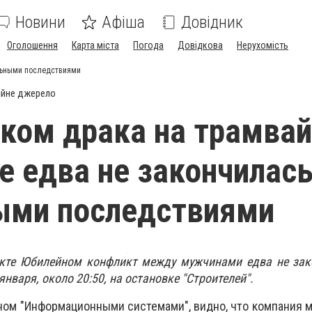
Новини
Афіша
Довідник
Оголошення
Карта міста
Погода
Довідкова
Нерухомість
льными последствиями
ійне джерело
ком драка на трамва
е едва не закончилас
ыми последствиями
кте Юбилейном конфликт между мужчинами едва не зак
нваря, около 20:50, на остановке "Строителей".
ном "Информационными системами", видно, что компания 