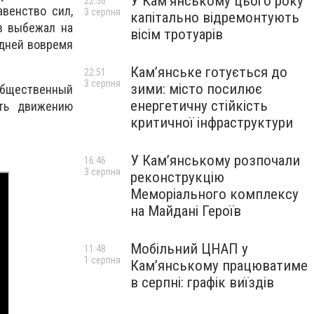
У Кам’янському цього року
22:56
авенство сил,
3 серпня
капітально відремонтують
в выбежал на
вісім тротуарів
едней вовремя
Кам’янське готується до
22:51
3 серпня
зими: місто посилює
общественный
енергетичну стійкість
ать движению
критичної інфраструктури
У Кам’янському розпочали
16:46
3 серпня
реконструкцію
Меморіального комплексу
на Майдані Героїв
Мобільний ЦНАП у
11:48
1 серпня
Кам’янському працюватиме
в серпні: графік виїздів