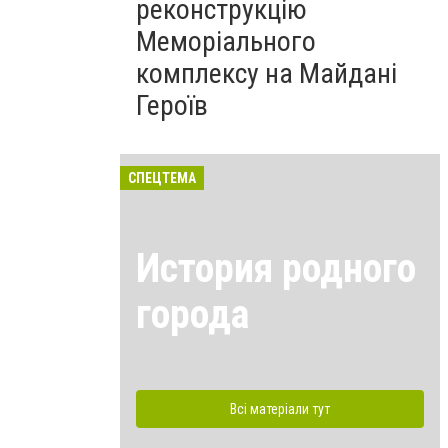
реконструкцію
Меморіального
комплексу на Майдані
Героїв
СПЕЦТЕМА
История родного
города
Всі матеріали тут