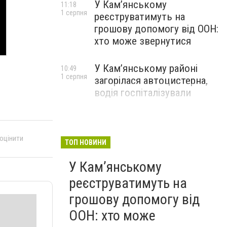
У Кам’янському
11:18
1 серпня
реєструватимуть на
грошову допомогу від ООН:
хто може звернутися
У Кам’янському районі
10:49
1 серпня
загорілася автоцистерна,
водія госпіталізували
 оцінити
ТОП НОВИНИ
У Кам’янському
реєструватимуть на
грошову допомогу від
ООН: хто може