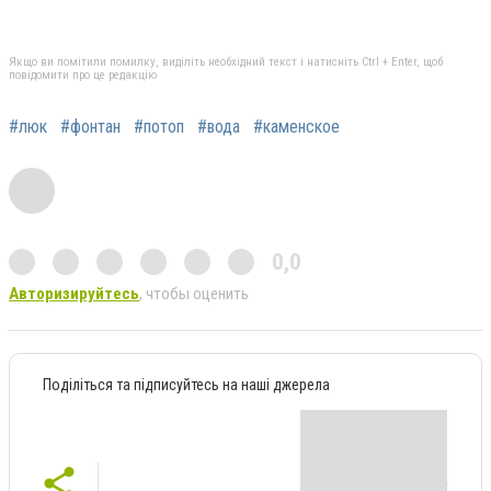
Якщо ви помітили помилку, виділіть необхідний текст і натисніть Ctrl + Enter, щоб
повідомити про це редакцію
#люк
#фонтан
#потоп
#вода
#каменское
0,0
Авторизируйтесь
, чтобы оценить
Поділіться та підписуйтесь на наші джерела