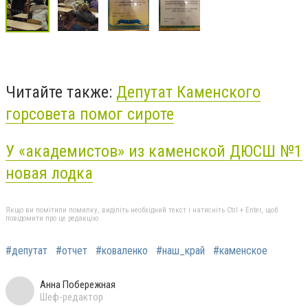
Читайте также:
Депутат Каменского
горсовета помог сироте
У «академистов» из каменской ДЮСШ №1
новая лодка
Якщо ви помітили помилку, виділіть необхідний текст і натисніть Ctrl + Enter, щоб
повідомити про це редакцію
#депутат
#отчет
#коваленко
#наш_край
#каменское
Анна Побережная
Шеф-редактор