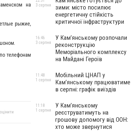
Кам’янське готується до
22:51
Каменском на
3 серпня
зими: місто посилює
енергетичну стійкість
критичної інфраструктури
ветлые рыжие,
У Кам’янському розпочали
16:46
юшоном.
3 серпня
реконструкцію
Меморіального комплексу
 по телефонам
на Майдані Героїв
Мобільний ЦНАП у
11:48
1 серпня
Кам’янському працюватиме
в серпні: графік виїздів
У Кам’янському
11:18
1 серпня
реєструватимуть на
 оцінити
грошову допомогу від ООН:
хто може звернутися