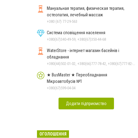
Мануальная терапия, физическая терапия,
остеопатия, лечебный массаж
+380 (67) 77-29-563
Система сповіщення населення
+380(67)340-49-59, +380(67)350-44-68
WaterStore - інтернет магазин басейнів і
обладнання
+380(44)502-01-02, +380(66)777-78-42, +380(67)777-82-19, +380(67)890-80-80, +380(73)890-80-80, +380(44)502-01-03
★ BusMaster ★ Переобладнання
Мікроавтобусів №1
+380(67)599-04-04
Додати підприємство
ОГОЛОШЕННЯ