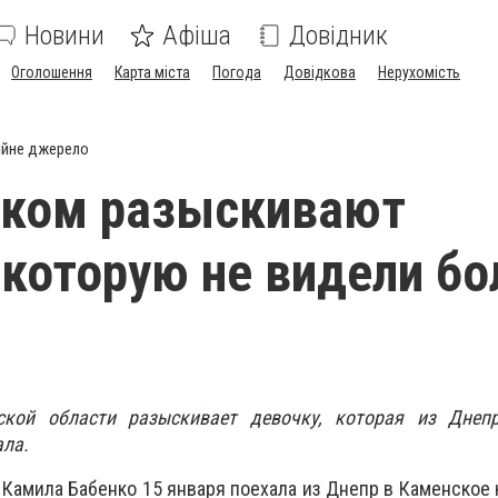
Новини
Афіша
Довідник
Оголошення
Карта міста
Погода
Довідкова
Нерухомість
ійне джерело
ском разыскивают
 которую не видели бо
ской области разыскивает девочку, которая из Днеп
ала.
 Камила Бабенко 15 января поехала из Днепр в Каменское к