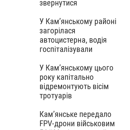
звернутися
У Кам’янському районі
загорілася
автоцистерна, водія
госпіталізували
У Кам’янському цього
року капітально
відремонтують вісім
тротуарів
Кам’янське передало
FPV-дрони військовим