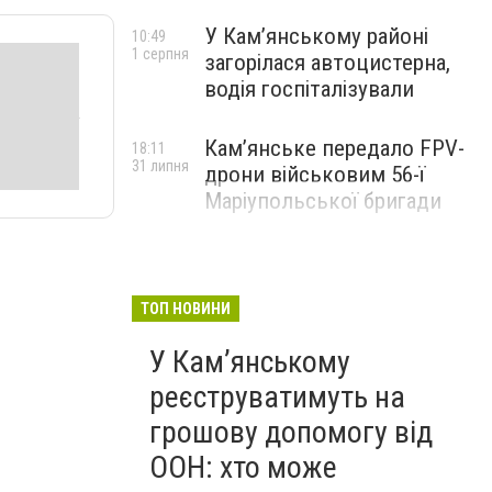
У Кам’янському районі
10:49
1 серпня
загорілася автоцистерна,
водія госпіталізували
Кам’янське передало FPV-
18:11
31 липня
дрони військовим 56-ї
Маріупольської бригади
ТОП НОВИНИ
У Кам’янському
реєструватимуть на
грошову допомогу від
ООН: хто може