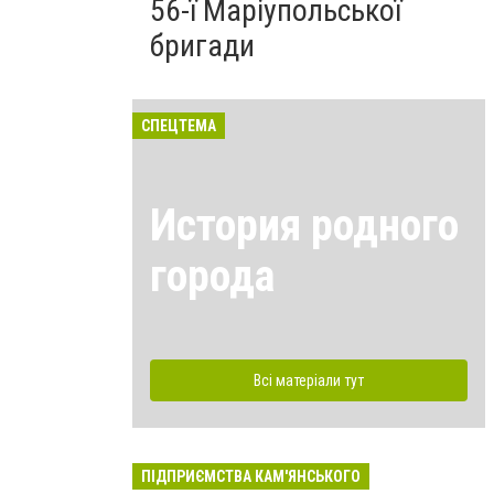
56-ї Маріупольської
бригади
СПЕЦТЕМА
История родного
города
Всі матеріали тут
ПІДПРИЄМСТВА КАМ'ЯНСЬКОГО