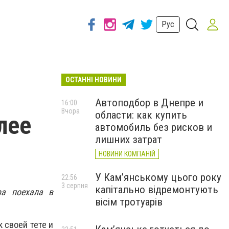
Рус
ОСТАННІ НОВИНИ
Автоподбор в Днепре и
16:00
Вчора
области: как купить
лее
автомобиль без рисков и
лишних затрат
НОВИНИ КОМПАНІЙ
У Кам’янському цього року
22:56
3 серпня
капітально відремонтують
ра поехала в
вісім тротуарів
 своей тете и