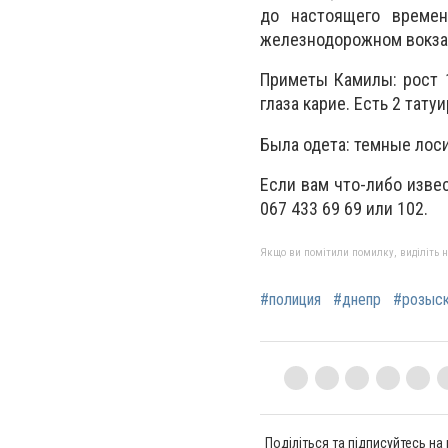
до настоящего времен
железнодорожном вокзал
Приметы Камилы: рост 
глаза карие. Есть 2 тат
Была одета: темные лоси
Если вам что-либо изве
067 433 69 69 или 102.
Якщо ви помітили помилку, виділіть нео
#полиция
#днепр
#розыс
Поділіться та підписуйтесь на