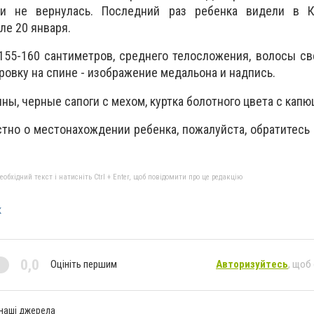
и не вернулась. Последний раз ребенка видели в 
е 20 января.
155-160 сантиметров, среднего телосложения, волосы с
уировку на спине - изображение медальона и надпись.
ны, черные сапоги с мехом, куртка болотного цвета с кап
стно о местонахождении ребенка, пожалуйста, обратитесь
бхідний текст і натисніть Ctrl + Enter, щоб повідомити про це редакцію
к
0,0
Оцініть першим
Авторизуйтесь
, щоб
 наші джерела