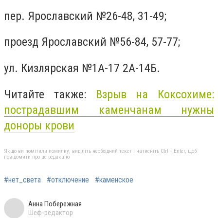
пер. Ярославский №26-48, 31-49;
проезд Ярославский №56-84, 57-77;
ул. Кизлярская №1А-17 2А-14Б.
Читайте также:
Взрыв на Коксохиме:
пострадавшим каменчанам нужны
доноры крови
Якщо ви помітили помилку, виділіть необхідний текст і натисніть Ctrl + Enter, щоб
повідомити про це редакцію
#нет_света
#отключение
#каменское
Анна Побережная
Шеф-редактор