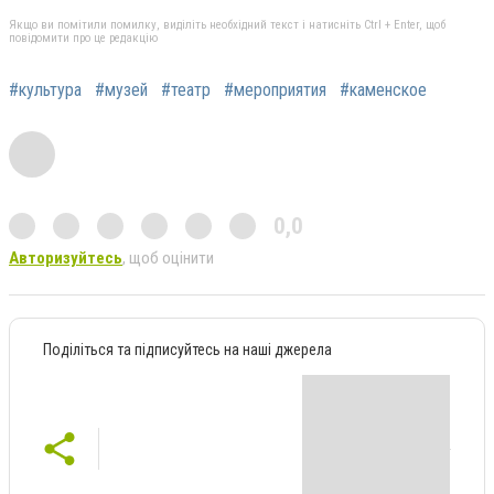
Якщо ви помітили помилку, виділіть необхідний текст і натисніть Ctrl + Enter, щоб
повідомити про це редакцію
#культура
#музей
#театр
#мероприятия
#каменское
0,0
Авторизуйтесь
, щоб оцінити
Поділіться та підписуйтесь на наші джерела