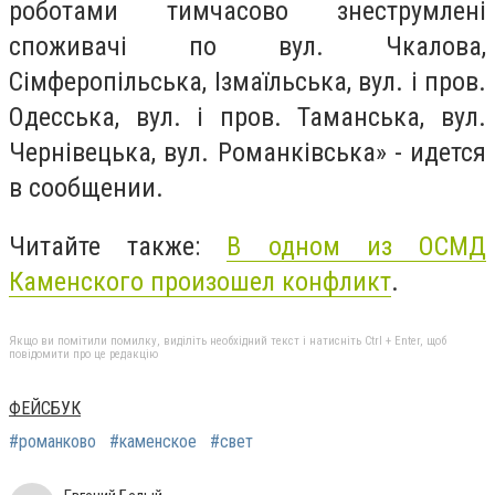
роботами тимчасово знеструмлені
споживачі по вул. Чкалова,
Сімферопільська, Ізмаїльська, вул. і пров.
Одесська, вул. і пров. Таманська, вул.
Чернівецька, вул. Романківська» - идется
в сообщении.
Читайте также:
В одном из ОСМД
Каменского произошел конфликт
.
Якщо ви помітили помилку, виділіть необхідний текст і натисніть Ctrl + Enter, щоб
повідомити про це редакцію
ФЕЙСБУК
#романково
#каменское
#свет