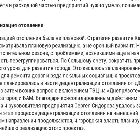
ета и расходной частью предприятий нужно умело, понима
изация отопления
зацией отопления была не плановой. Стратегия развития К
матривала плановую реализацию, а не срочный вариант. Но
топительном сезоне, с проблемами, возникшими еще в нача
асть перегруппироваться. По большому счету, сократить п
го урона для развития города. Это касалось запланирован
для ремонта дорог и ряда локальных социальных проектов
в планировалась в части децентрализации отопления от «
но затем возник вопрос с включением ТЭЦ на «ДнепрАзоте»
оцгород и БАМ. Благодаря консолидированным действиям 
а и руководителя предприятия Сергея Сидорова удалось з
ин этап процесса децентрализации отопления на нынешний
ом направлении продолжаются, и городская власть планиру
ьнейшею реализацию этого проекта».