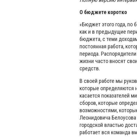
О бюджете коротко
«Бюджет этого года, по 
как и в предыдущие пер
бюджета, с теми дохода
постоянная работа, кот
периода. Распорядители
жизни часто вносят сво
средств.
В своей работе мы руко
которые определяются н
касается показателей м
сборов, которые опреде
возможностями, которые
Леонидовича Белоусова 
городской властью дост
работает вся команда вм