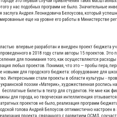
 в городе это первый случай привлечения таких масштабных
этого у нас подобных программ не было. Значительные инв
ая заслуга Андрея Леонидовича Белоусова, который успеш
мированные еще на уровне его работы в Министерстве ре
 властью впервые разработан и внедрен проект бюджета уч
проведенного в 2018 году стали авторы 15 проектов. Это 
селения для понимания того, как осуществляются расходы
зация любых проектов. Понимая, что это — пробы пера, пе
е новыми для городского бюджета: оборудование для школ
тво. Интересными стали проекты в области культуры - про
украинской поэзии «Материк», художественная роспись на
 бесплатные билеты в театр для студентов. Не мне как ф
ажны для города, но творческая интеллигенция отзывается
 затратных проектов не было, реализация программ бюджет
родской голова Андрей Белоусов оптимистично настроен в 
еализация проекта, связанного с развитием ОСМД, соучаст