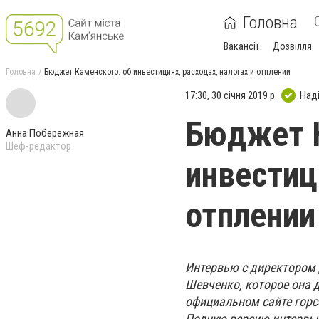
Головна
Вакансії
Дозвілля
Головна
Бюджет Каменского: об инвестициях, расходах, налогах и отплении
17:30, 30 січня 2019 р.
Над
Бюджет К
Анна Побережная
Шеф-редактор
инвестиц
отплении
Интервью с директором 
Шевченко, которое она 
официальном сайте горс
Полную версию интервь