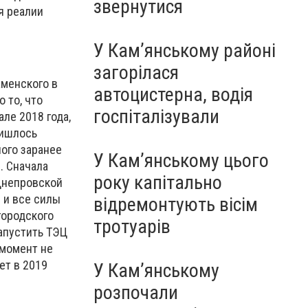
звернутися
я реалии
У Кам’янському районі
загорілася
аменского в
автоцистерна, водія
 то, что
госпіталізували
ле 2018 года,
ришлось
ного заранее
У Кам’янському цього
. Сначала
року капітально
Днепровской
 и все силы
відремонтують вісім
городского
тротуарів
апустить ТЭЦ
 момент не
ет в 2019
У Кам’янському
розпочали