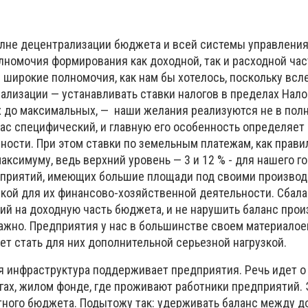
олне децентрализации бюджета и всей системы управления
лномочия формирования как доходной, так и расходной ча
е широкие полномочия, как нам бы хотелось, поскольку всл
лизации — устанавливать ставки налогов в пределах Нало
 до максимальных, — наши желания реализуются не в пол
 нас специфический, и главную его особенность определяе
ости. При этом ставки по земельным платежам, как прави
аксимуму, ведь верхний уровень — 3 и 12 % - для нашего г
дприятий, имеющих большие площади под своими производ
зкой для их финансово-хозяйственной деятельности. Сбал
щий на доходную часть бюджета, и не нарушить баланс про
важно. Предприятия у нас в большинстве своем материалое
ет стать для них дополнительной серьезной нагрузкой.
ая инфраструктура поддерживает предприятия. Речь идет о
гах, жилом фонде, где проживают работники предприятий.
тного бюджета. Подытожу так: удерживать баланс между д