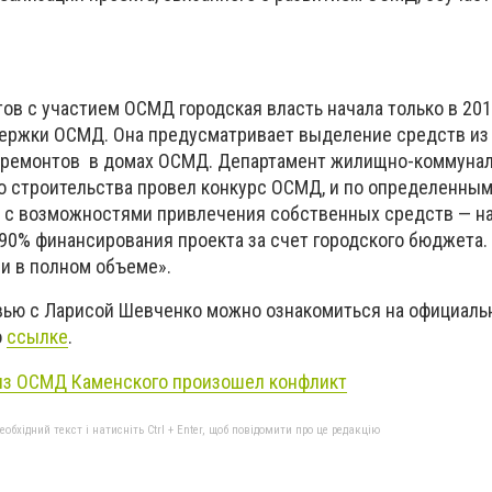
ов с участием ОСМД городская власть начала только в 201
ержки ОСМД. Она предусматривает выделение средств из 
 ремонтов в домах ОСМД. Департамент жилищно-коммунал
го строительства провел конкурс ОСМД, и по определенны
 с возможностями привлечения собственных средств — на
 90% финансирования проекта за счет городского бюджета.
и в полном объеме».
вью с Ларисой Шевченко можно ознакомиться на официаль
о
ссылке
.
из ОСМД Каменского произошел конфликт
бхідний текст і натисніть Ctrl + Enter, щоб повідомити про це редакцію