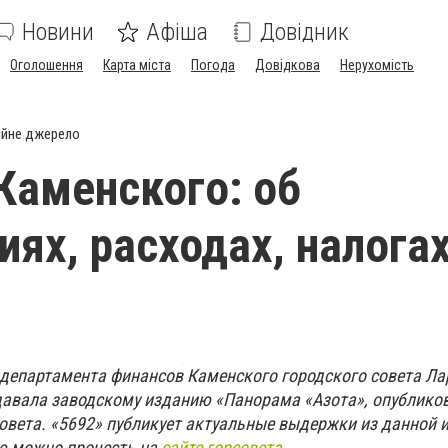
Новини
Афіша
Довідник
Оголошення
Карта міста
Погода
Довідкова
Нерухомість
ійне джерело
аменского: об
иях, расходах, налогах
департамента финансов Каменского городского совета Ла
давала заводскому изданию «Панорама «Азота», опублико
овета. «5692» публикует актуальные выдержки из данной 
ю можно прочесть на
сайте горсовета
.