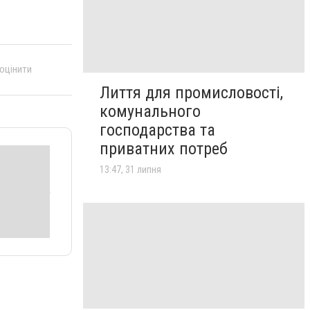
 оцінити
Лиття для промисловості,
комунального
господарства та
приватних потреб
13:47, 31 липня