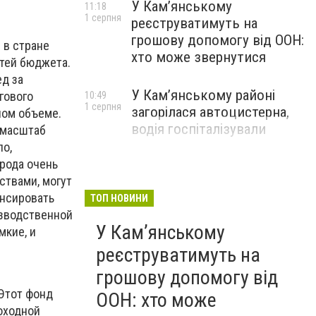
У Кам’янському
11:18
1 серпня
реєструватимуть на
грошову допомогу від ООН:
 в стране
хто може звернутися
стей бюджета.
ед за
У Кам’янському районі
гового
10:49
1 серпня
загорілася автоцистерна,
ном объеме.
водія госпіталізували
т масштаб
ло,
орода очень
ствами, могут
ансировать
ТОП НОВИНИ
изводственной
У Кам’янському
мкие, и
реєструватимуть на
грошову допомогу від
 Этот фонд
ООН: хто може
оходной