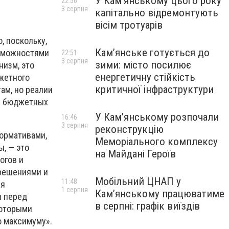
У Кам’янському цього року
22:56
3 серпня
капітально відремонтують
вісім тротуарів
, поскольку,
Кам’янське готується до
озможностями
22:51
3 серпня
зими: місто посилює
низм, это
енергетичну стійкість
джетного
критичної інфраструктури
ам, но реалии
ия бюджетных
У Кам’янському розпочали
16:46
3 серпня
реконструкцію
ормативами,
Меморіального комплексу
, — это
на Майдані Героїв
огов и
 решениями и
Мобільний ЦНАП у
11:48
ея
1 серпня
Кам’янському працюватиме
я перед
в серпні: графік виїздів
которыми
о максимуму».