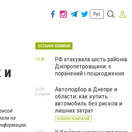
Рус
ОСТАННІ НОВИНИ
РФ атакувала шість районів
10:40
Дніпропетровщини: є
 и
поранений і пошкодження
Автоподбор в Днепре и
16:00
6 серпня
области: как купить
автомобиль без рисков и
лишних затрат
рисой
вали на
НОВИНИ КОМПАНІЙ
информации.