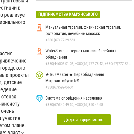
 грантовых и
естиции в
но реализует
ПІДПРИЄМСТВА КАМ'ЯНСЬКОГО
гионального
Мануальная терапия, физическая терапия,
остеопатия, лечебный массаж
+380 (67) 77-29-563
WaterStore - інтернет магазин басейнів і
астия.
обладнання
привлечение
+380(44)502-01-02, +380(66)777-78-42, +380(67)777-82-19, +380(67)890-80-80, +380(73)890-80-80, +380(44)502-01-03
 городского
рвые проекты
★ BusMaster ★ Переобладнання
Мікроавтобусів №1
, детские
+380(67)599-04-04
ведение
 стенах
Система сповіщення населення
инансисту
+380(67)340-49-59, +380(67)350-44-68
 очень
а участия
Додати підприємство
этом плане.
ие: власть-