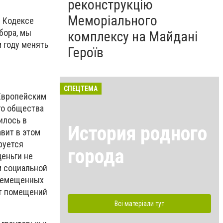
реконструкцію
Меморіального
м Кодексе
бора, мы
комплексу на Майдані
м году менять
Героїв
СПЕЦТЕМА
Европейским
го общества
илось в
История родного
вит в этом
руется
города
еньги не
м социальной
еремещенных
нт помещений
Всі матеріали тут