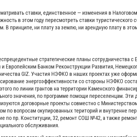
матривать ставки, единственное — изменения в Налогово
жность в этом году пересмотреть ставки туристического с
м. В принципе, ни плату за землю, ни арендную плату в это
еспрецедентные стратегические планы сотрудничества с 
и Европейским Банком Реконструкции Развития, Немецко
ичества GIZ. Участия НЭФКО в наших проектах уже оформ
сирование энергоэффективности со стороны НЭФКО соста
е этого по линии грантов на территории Каменского финанси
ьного значения, по программе помощи переселенцам. Эти д
лизуются договорные проекты совместно с Министерство
ом по вопросам окупированных територий и внутренне п
ие по пр. Конституции, 32, ремонт СОШ №42, а также ремо
оциального обслуживания.