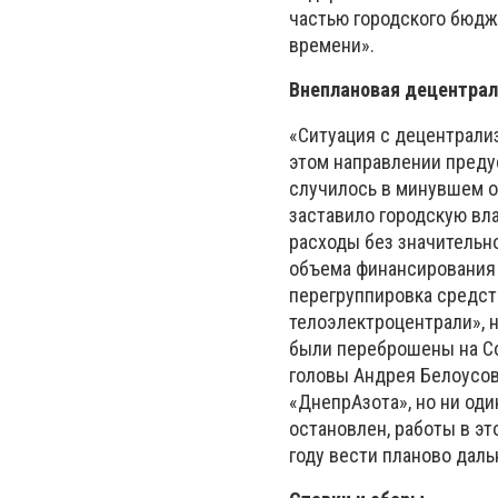
частью городского бюдж
времени».
Внеплановая децентрал
«Ситуация с децентрали
этом направлении предус
случилось в минувшем о
заставило городскую вл
расходы без значительно
объема финансирования 
перегруппировка средст
телоэлектроцентрали», 
были переброшены на С
головы Андрея Белоусов
«ДнепрАзота», но ни од
остановлен, работы в эт
году вести планово дал