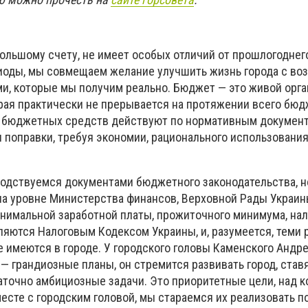
большому счету, не имеет особых отличий от прошлогоднего
иоды, мы совмещаем желание улучшить жизнь города с в
ми, которые мы получим реально. Бюджет — это живой орга
орая практически не прерывается на протяжении всего бю
 бюджетных средств действуют по нормативным документ
и поправки, требуя экономии, рационального использован
водствуемся документами бюджетного законодательства, н
а уровне Министерства финансов, Верховной Рады Украины
инимальной заработной платы, прожиточного минимума, нал
ляются Налоговым Кодексом Украины, и, разумеется, теми
 имеются в городе. У городского головы Каменского Андр
— грандиозные планы, он стремится развивать город, став
аточно амбициозные задачи. Это приоритетные цели, над 
есте с городским головой, мы стараемся их реализовать п