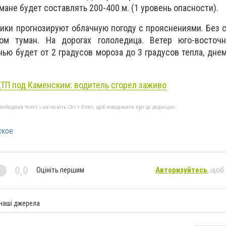
мане будет составлять 200-400 м. (1 уровень опасности).
тики прогнозируют облачную погоду с прояснениями. Без
ом туман. На дорогах гололедица. Ветер юго-восточн
ью будет от 2 градусов мороза до 3 градусов тепла, днем 
ТП под Каменским: водитель сгорел заживо
бхідний текст і натисніть Ctrl + Enter, щоб повідомити про це редакцію
ское
0,0
Оцініть першим
Авторизуйтесь
, щоб
 наші джерела