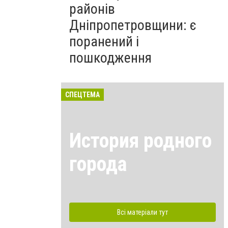
районів
Дніпропетровщини: є
поранений і
пошкодження
СПЕЦТЕМА
История родного
города
Всі матеріали тут