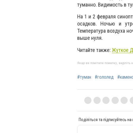
туманно. Видимость в ту
На 1 и 2 февраля синоп
осадков. Ночью и утр
Температура воздуха ноч
выше нуля.
Читайте также:
Жуткое Д
Якщо ви помітили помилку, виділіть нео
#туман
#гололед
#камен
Поділіться та підписуйтесь на