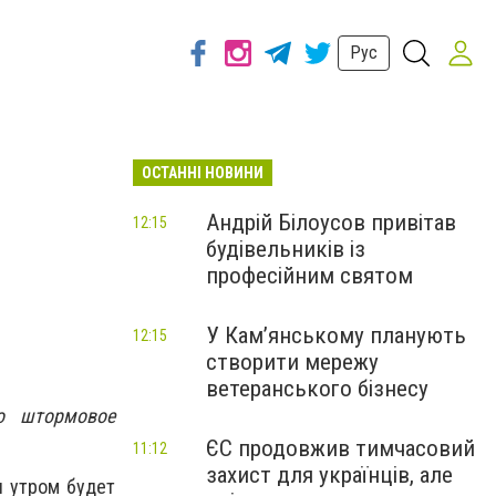
Рус
ОСТАННІ НОВИНИ
Андрій Білоусов привітав
12:15
будівельників із
професійним святом
У Кам’янському планують
12:15
створити мережу
ветеранського бізнесу
о штормовое
ЄС продовжив тимчасовий
11:12
захист для українців, але
и утром будет