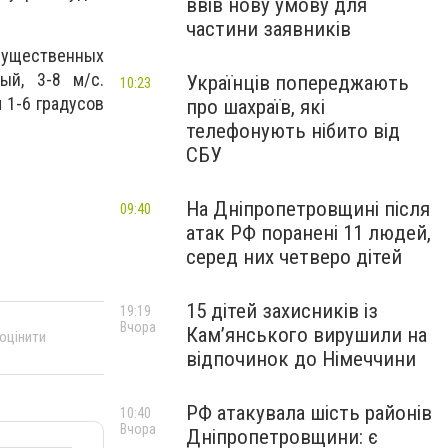
ввів нову умову для
частини заявників
 существенных
ый, 3-8 м/с.
Українців попереджають
10:23
​​1-6 градусов
про шахраїв, які
телефонують нібито від
СБУ
На Дніпропетровщині після
09:40
атак РФ поранені 11 людей,
серед них четверо дітей
15 дітей захисників із
19:19
Вчора
Кам’янського вирушили на
 оцінити
відпочинок до Німеччини
РФ атакувала шість районів
10:40
Вчора
Дніпропетровщини: є