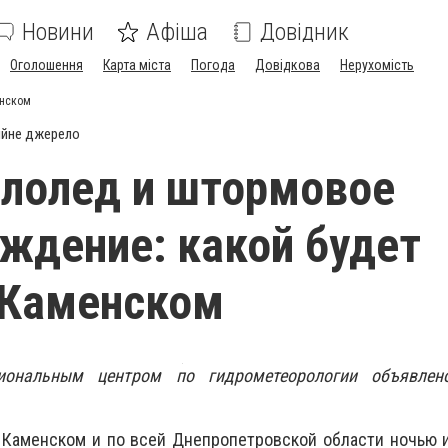
Новини
Афіша
Довідник
Оголошення
Карта міста
Погода
Довідкова
Нерухомість
енском
ійне джерело
ололед и штормовое
ждение: какой будет
 Каменском
гиональным центром по гидрометеорологии объявлен
 Каменском и по всей Днепропетровской области ночью 