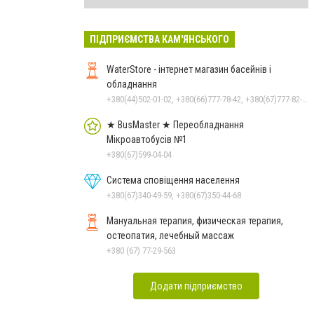
ПІДПРИЄМСТВА КАМ'ЯНСЬКОГО
WaterStore - інтернет магазин басейнів і
обладнання
+380(44)502-01-02, +380(66)777-78-42, +380(67)777-82-19, +380(67)890-80-80, +380(73)890-80-80, +380(44)502-01-03
★ BusMaster ★ Переобладнання
Мікроавтобусів №1
+380(67)599-04-04
Система сповіщення населення
+380(67)340-49-59, +380(67)350-44-68
Мануальная терапия, физическая терапия,
остеопатия, лечебный массаж
+380 (67) 77-29-563
Додати підприємство