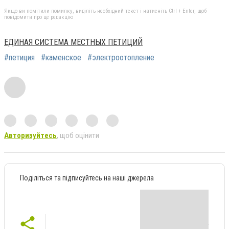
Якщо ви помітили помилку, виділіть необхідний текст і натисніть Ctrl + Enter, щоб
повідомити про це редакцію
ЕДИНАЯ СИСТЕМА МЕСТНЫХ ПЕТИЦИЙ
#петиция
#каменское
#электроотопление
Авторизуйтесь
, щоб оцінити
Поділіться та підписуйтесь на наші джерела