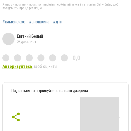
Якщо ви помітили помилку, виділіть необхідний текст і натисніть Ctrl + Enter, щоб
повідомити про це редакцію
#каменское
#аношкина
#дтп
Евгений Белый
Журналист
0,0
Авторизуйтесь
, щоб оцінити
Поділіться та підписуйтесь на наші джерела