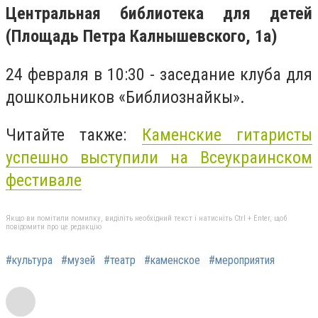
Центральная библиотека для детей
(Площадь Петра Калнышевского, 1а)
24 февраля в 10:30 - заседание клуба для
дошкольников «Библиознайкы».
Читайте также:
Каменские гитаристы
успешно выступили на Всеукраинском
фестивале
Якщо ви помітили помилку, виділіть необхідний текст і натисніть Ctrl + Enter, щоб
повідомити про це редакцію
#культура
#музей
#театр
#каменское
#мероприятия