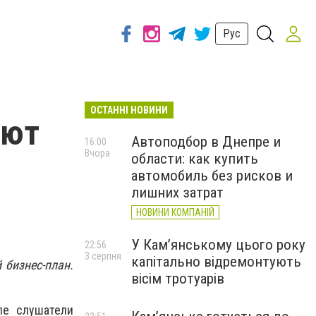
Рус
ОСТАННІ НОВИНИ
ают
Автоподбор в Днепре и
16:00
Вчора
области: как купить
автомобиль без рисков и
лишних затрат
НОВИНИ КОМПАНІЙ
У Кам’янському цього року
22:56
3 серпня
капітально відремонтують
 бизнес-план.
вісім тротуарів
ле слушатели