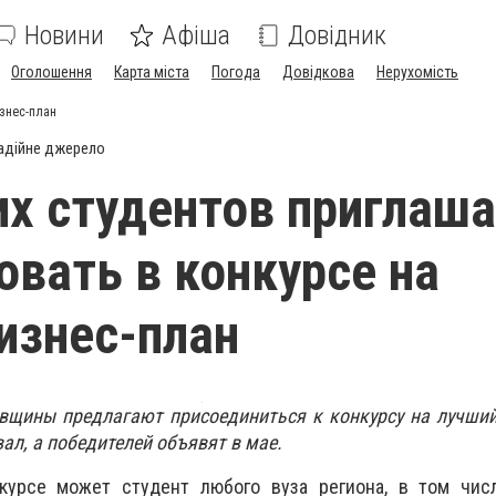
Новини
Афіша
Довідник
Оголошення
Карта міста
Погода
Довідкова
Нерухомість
знес-план
адійне джерело
х студентов приглаш
овать в конкурсе на
изнес-план
вщины предлагают присоединиться к конкурсу на лучший
ал, а победителей объявят в мае.
курсе может студент любого вуза региона, в том чис