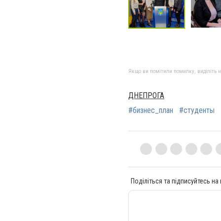
Якщо ви помітили помилку, виділіть нео
ДНЕПРОГА
#бизнес_план
#студенты
Поділіться та підписуйтесь на