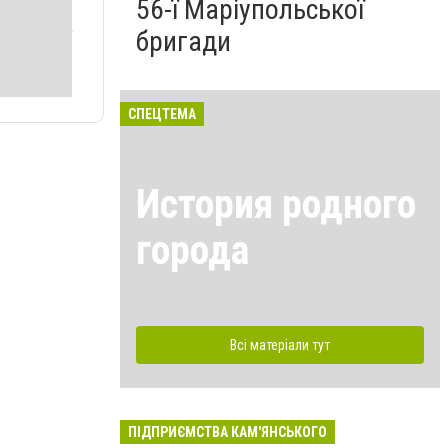
56-ї Маріупольської
бригади
СПЕЦТЕМА
История родного
города
Всі матеріали тут
ПІДПРИЄМСТВА КАМ'ЯНСЬКОГО