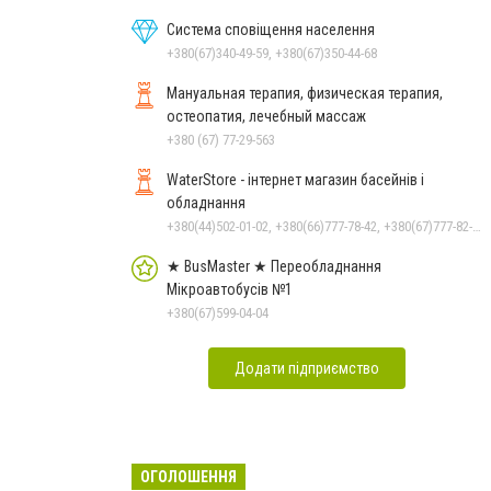
Система сповіщення населення
+380(67)340-49-59, +380(67)350-44-68
Мануальная терапия, физическая терапия,
остеопатия, лечебный массаж
+380 (67) 77-29-563
WaterStore - інтернет магазин басейнів і
обладнання
+380(44)502-01-02, +380(66)777-78-42, +380(67)777-82-19, +380(67)890-80-80, +380(73)890-80-80, +380(44)502-01-03
★ BusMaster ★ Переобладнання
Мікроавтобусів №1
+380(67)599-04-04
Додати підприємство
ОГОЛОШЕННЯ