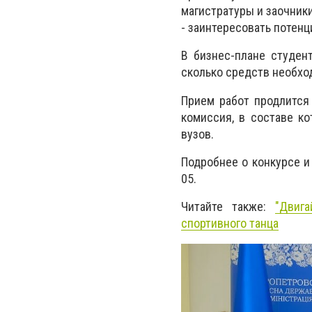
магистратуры и заочники
- заинтересовать потенц
В бизнес-плане студент
сколько средств необход
Прием работ продлится 
комиссия, в составе к
вузов.
Подробнее о конкурсе и
05.
Читайте также:
"Двиг
спортивного танца