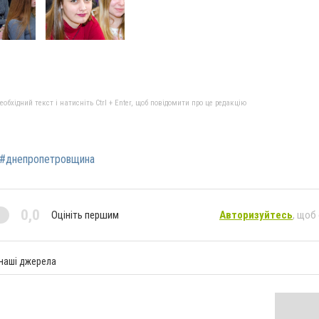
бхідний текст і натисніть Ctrl + Enter, щоб повідомити про це редакцію
#днепропетровщина
0,0
Оцініть першим
Авторизуйтесь
, щоб
 наші джерела