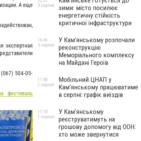
Кам’янське готується до
22:51
лизации. А еще
3 серпня
зими: місто посилює
енергетичну стійкість
критичної інфраструктури
задействован,
У Кам’янському розпочали
16:46
ая экспертная
3 серпня
реконструкцію
представители
Меморіального комплексу
на Майдані Героїв
 (067) 504-05-
Мобільний ЦНАП у
11:48
1 серпня
Кам’янському працюватиме
на фестиваль
в серпні: графік виїздів
У Кам’янському
11:18
1 серпня
реєструватимуть на
грошову допомогу від ООН:
хто може звернутися