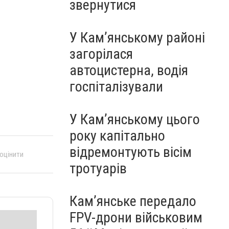
звернутися
У Кам’янському районі
загорілася
автоцистерна, водія
госпіталізували
У Кам’янському цього
року капітально
відремонтують вісім
 оцінити
тротуарів
Кам’янське передало
FPV-дрони військовим