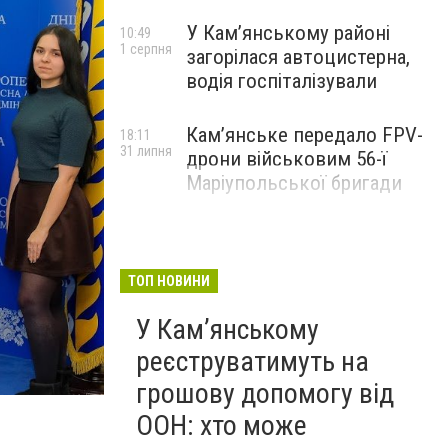
У Кам’янському районі
10:49
1 серпня
загорілася автоцистерна,
водія госпіталізували
Кам’янське передало FPV-
18:11
31 липня
дрони військовим 56-ї
Маріупольської бригади
ТОП НОВИНИ
У Кам’янському
реєструватимуть на
грошову допомогу від
ООН: хто може