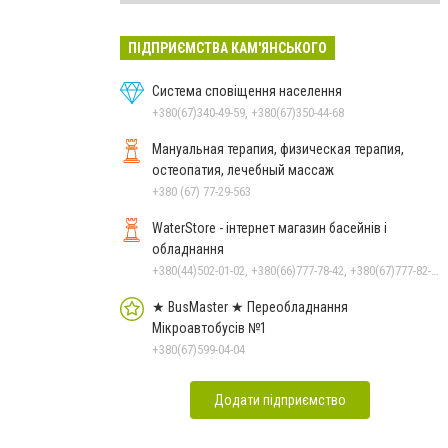
ПІДПРИЄМСТВА КАМ'ЯНСЬКОГО
Система сповіщення населення
+380(67)340-49-59, +380(67)350-44-68
Мануальная терапия, физическая терапия,
остеопатия, лечебный массаж
+380 (67) 77-29-563
WaterStore - інтернет магазин басейнів і
обладнання
+380(44)502-01-02, +380(66)777-78-42, +380(67)777-82-19, +380(67)890-80-80, +380(73)890-80-80, +380(44)502-01-03
★ BusMaster ★ Переобладнання
Мікроавтобусів №1
+380(67)599-04-04
Додати підприємство