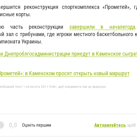
ершится реконструкция спорткомплекса «Прометей», г
исные корты.
ую часть реконструкции
завершили в началегода
й зал с трибунами, где игроки местного баскетбольного 
мпионата Украины.
и Днепроблгосадминистрации приедут в Каменское сыграт
Прометей»:
в Каменском просят открыть новый маршрут
бхідний текст і натисніть Ctrl + Enter, щоб повідомити про це редакцію
0,0
Оцініть першим
Авторизуйтесь
, щоб