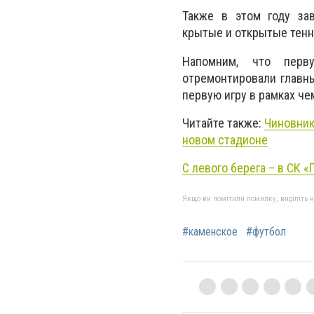
Также в этом году зав
крытые и открытые тенн
Напомним, что перв
отремонтировали главны
первую игру в рамках че
Читайте также:
Чиновник
новом стадионе
С левого берега – в СК «
Якщо ви помітили помилку, виділіть нео
#каменское
#футбол