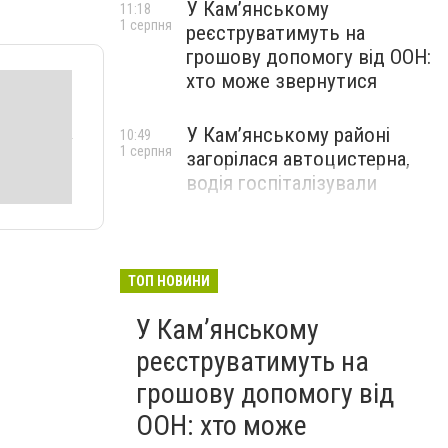
У Кам’янському
11:18
1 серпня
реєструватимуть на
грошову допомогу від ООН:
хто може звернутися
У Кам’янському районі
10:49
1 серпня
загорілася автоцистерна,
водія госпіталізували
ТОП НОВИНИ
У Кам’янському
реєструватимуть на
грошову допомогу від
ООН: хто може