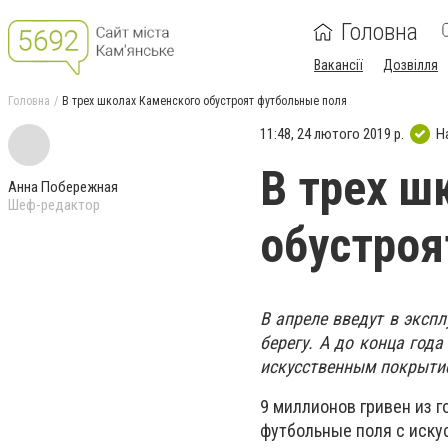
Головна
Вакансії
Дозвілля
Головна
В трех школах Каменского обустроят футбольные поля
11:48, 24 лютого 2019 р.
Н
В трех ш
Анна Побережная
Шеф-редактор
обустроя
В апреле введут в экс
берегу. А до конца год
искусственным покрыти
9 миллионов гривен из г
футбольные поля с иску