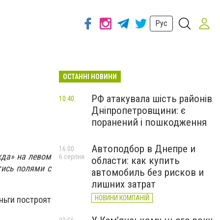
Рус
ОСТАННІ НОВИНИ
РФ атакувала шість районів
10:40
Дніпропетровщини: є
поранений і пошкодження
Автоподбор в Днепре и
16:00
жда» на левом
6 серпня
области: как купить
тись полями с
автомобиль без рисков и
лишних затрат
НОВИНИ КОМПАНІЙ
ньги построят