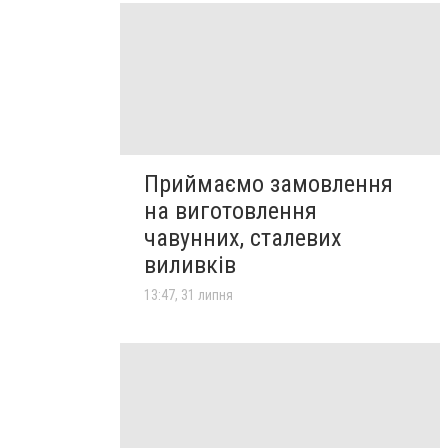
Приймаємо замовлення
на виготовлення
чавунних, сталевих
виливків
13:47, 31 липня