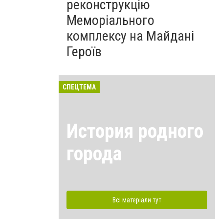
реконструкцію
Меморіального
комплексу на Майдані
Героїв
СПЕЦТЕМА
История родного
города
Всі матеріали тут