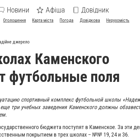
Новини
Афіша
Довідник
Оголошення
Карта міста
Погода
Довідкова
Нерухомість
адійне джерело
колах Каменского
т футбольные поля
плуатацию спортивный комплекс футбольной школы «Наде
а еще три учебных заведения Каменского должны обзавес
ем.
осударственного бюджета поступят в Каменское. За эти де
сственным покрытием в трех школах – №№ 19, 24 и 36.