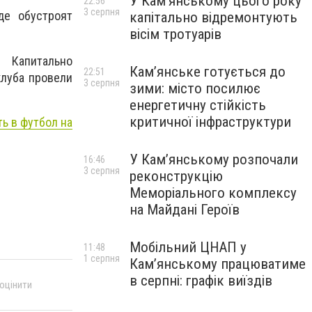
У Кам’янському цього року
22:56
3 серпня
де обустроят
капітально відремонтують
вісім тротуарів
. Капитально
Кам’янське готується до
22:51
клуба провели
3 серпня
зими: місто посилює
енергетичну стійкість
критичної інфраструктури
ь в футбол на
У Кам’янському розпочали
16:46
3 серпня
реконструкцію
Меморіального комплексу
на Майдані Героїв
Мобільний ЦНАП у
11:48
1 серпня
Кам’янському працюватиме
в серпні: графік виїздів
 оцінити