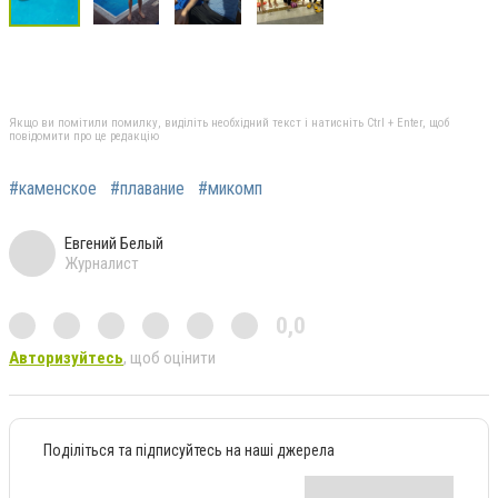
Якщо ви помітили помилку, виділіть необхідний текст і натисніть Ctrl + Enter, щоб
повідомити про це редакцію
#каменское
#плавание
#микомп
Евгений Белый
Журналист
0,0
Авторизуйтесь
, щоб оцінити
Поділіться та підписуйтесь на наші джерела