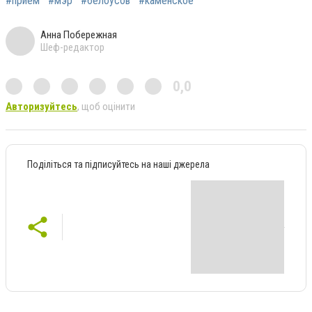
#прием
#мэр
#белоусов
#каменское
Анна Побережная
Шеф-редактор
0,0
Авторизуйтесь
, щоб оцінити
Поділіться та підписуйтесь на наші джерела