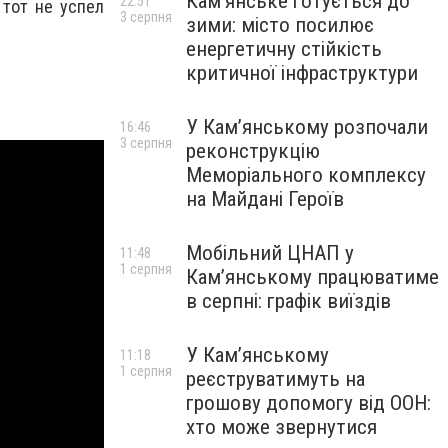
Кам’янське готується до
22:51
 тот не успел
3 серпня
зими: місто посилює
енергетичну стійкість
критичної інфраструктури
У Кам’янському розпочали
16:46
3 серпня
реконструкцію
Меморіального комплексу
на Майдані Героїв
Мобільний ЦНАП у
11:48
1 серпня
Кам’янському працюватиме
в серпні: графік виїздів
У Кам’янському
11:18
1 серпня
реєструватимуть на
грошову допомогу від ООН:
хто може звернутися