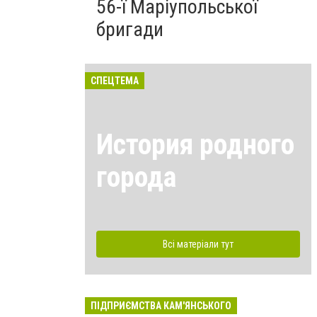
56-ї Маріупольської
бригади
СПЕЦТЕМА
История родного
города
Всі матеріали тут
ПІДПРИЄМСТВА КАМ'ЯНСЬКОГО