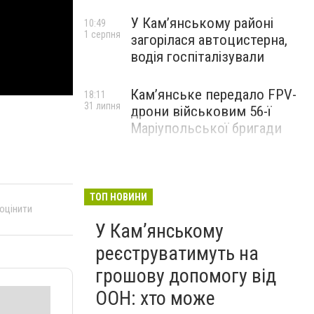
У Кам’янському районі
10:49
1 серпня
загорілася автоцистерна,
водія госпіталізували
Кам’янське передало FPV-
18:11
31 липня
дрони військовим 56-ї
Маріупольської бригади
ТОП НОВИНИ
 оцінити
У Кам’янському
реєструватимуть на
грошову допомогу від
ООН: хто може