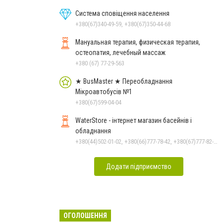
Система сповіщення населення
+380(67)340-49-59, +380(67)350-44-68
Мануальная терапия, физическая терапия,
остеопатия, лечебный массаж
+380 (67) 77-29-563
★ BusMaster ★ Переобладнання
Мікроавтобусів №1
+380(67)599-04-04
WaterStore - інтернет магазин басейнів і
обладнання
+380(44)502-01-02, +380(66)777-78-42, +380(67)777-82-19, +380(67)890-80-80, +380(73)890-80-80, +380(44)502-01-03
Додати підприємство
ОГОЛОШЕННЯ