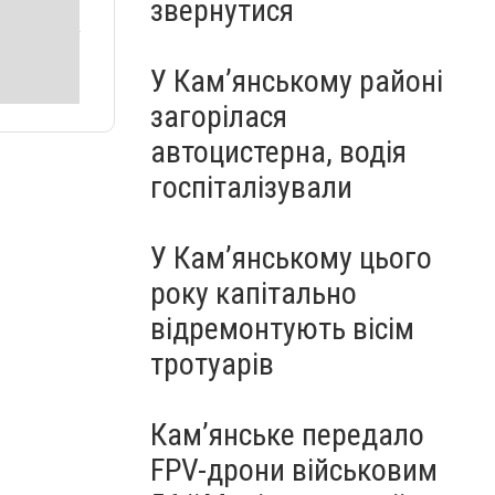
звернутися
У Кам’янському районі
загорілася
автоцистерна, водія
госпіталізували
У Кам’янському цього
року капітально
відремонтують вісім
тротуарів
Кам’янське передало
FPV-дрони військовим