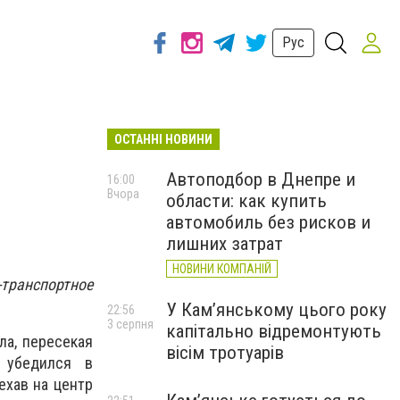
Рус
ОСТАННІ НОВИНИ
Автоподбор в Днепре и
16:00
Вчора
области: как купить
автомобиль без рисков и
лишних затрат
НОВИНИ КОМПАНІЙ
транспортное
У Кам’янському цього року
22:56
3 серпня
капітально відремонтують
ла, пересекая
вісім тротуарів
 убедился в
ехав на центр