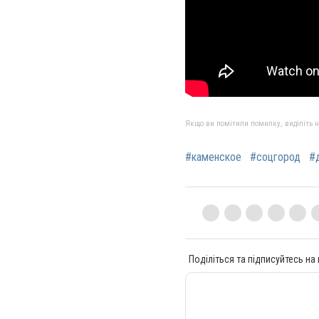
Якщо ви помітили помилку, виділіть нео
#каменское
#соцгород
#
Поділіться та підписуйтесь на