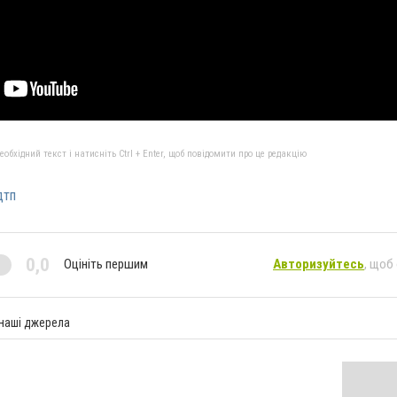
бхідний текст і натисніть Ctrl + Enter, щоб повідомити про це редакцію
дтп
0,0
Оцініть першим
Авторизуйтесь
, щоб
 наші джерела