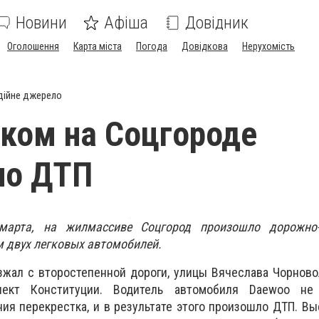
Новини
Афіша
Довідник
Оголошення
Карта міста
Погода
Довідкова
Нерухомість
дійне джерело
ком на Соцгороде
ло ДТП
марта, на жилмассиве Соцгород произошло дорожно-
м двух легковых автомобилей.
жал с второстепенной дороги, улицы Вячеслава Чорново
спект Конституции. Водитель автомобиля Daewoo не
ия перекрестка, и в результате этого произошло ДТП. Вы