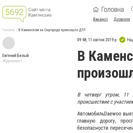
Головна
Вакансії
Дозвілля
Головна
В Каменском на Соцгороде произошло ДТП
09:48, 11 квітня 2019 р.
На
В Каменс
Евгений Белый
Журналист
произош
В четверг утром, 11 
происшествие с участие
АвтомобильDaewoo выез
главную дорогу, про
безопасности пересечен