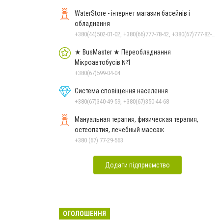
WaterStore - інтернет магазин басейнів і
обладнання
+380(44)502-01-02, +380(66)777-78-42, +380(67)777-82-19, +380(67)890-80-80, +380(73)890-80-80, +380(44)502-01-03
★ BusMaster ★ Переобладнання
Мікроавтобусів №1
+380(67)599-04-04
Система сповіщення населення
+380(67)340-49-59, +380(67)350-44-68
Мануальная терапия, физическая терапия,
остеопатия, лечебный массаж
+380 (67) 77-29-563
Додати підприємство
ОГОЛОШЕННЯ