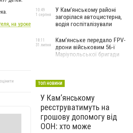
У Кам’янському районі
10:49
ка.
1 серпня
загорілася автоцистерна,
водія госпіталізували
еля, на уроке
Кам’янське передало FPV-
18:11
31 липня
дрони військовим 56-ї
Маріупольської бригади
 оцінити
ТОП НОВИНИ
У Кам’янському
реєструватимуть на
грошову допомогу від
ООН: хто може