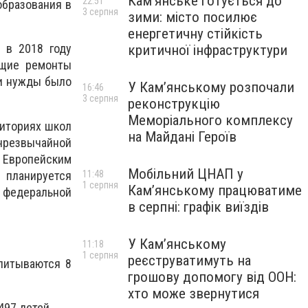
Кам’янське готується до
22:51
образования в
3 серпня
зими: місто посилює
енергетичну стійкість
 в 2018 году
критичної інфраструктури
ущие ремонты
ти нужды было
У Кам’янському розпочали
16:46
3 серпня
реконструкцію
Меморіального комплексу
риториях школ
на Майдані Героїв
чрезвычайной
Европейским
Мобільний ЦНАП у
 планируется
11:48
1 серпня
Кам’янському працюватиме
федеральной
в серпні: графік виїздів
У Кам’янському
11:18
1 серпня
реєструватимуть на
питываются 8
грошову допомогу від ООН:
хто може звернутися
497 детей.