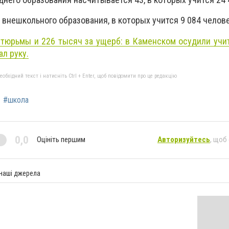
внешкольного образования, в которых учится 9 084 челове
 тюрьмы и 226 тысяч за ущерб: в Каменском осудили учит
л руку.
бхідний текст і натисніть Ctrl + Enter, щоб повідомити про це редакцію
#школа
0,0
Оцініть першим
Авторизуйтесь
, щоб
 наші джерела