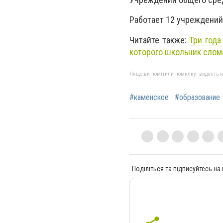
Работает 12 учреждений 
Читайте также:
Три года
которого школьник слома
Якщо ви помітили помилку, виділіть нео
#каменское
#образование
Поділіться та підписуйтесь на