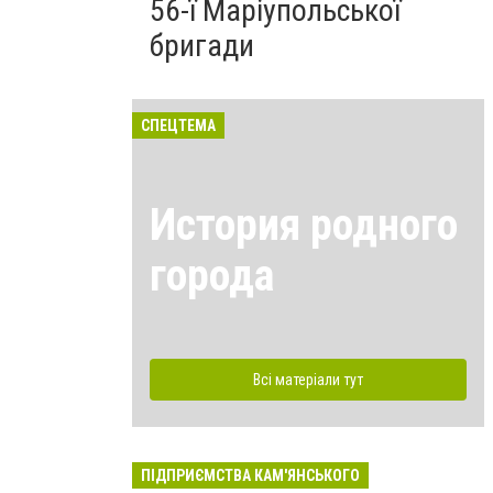
56-ї Маріупольської
бригади
СПЕЦТЕМА
История родного
города
Всі матеріали тут
ПІДПРИЄМСТВА КАМ'ЯНСЬКОГО