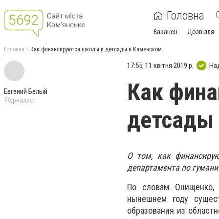
Головна
Вакансії
Дозвілля
Головна
Как финансируются школы и детсады в Каменском
17:55, 11 квітня 2019 р.
На
Как фина
Евгений Белый
Журналист
детсады
О том, как финансирую
департамента по гумани
По словам Онищенко, 
нынешнем году сущест
образования из областн