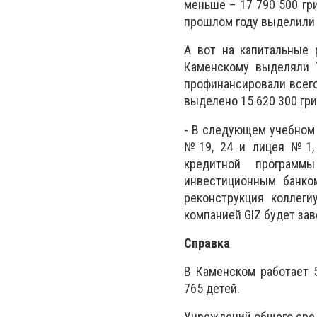
меньше – 17 790 500 гр
прошлом году выделили 15
А вот на капитальные 
Каменскому выделяли 7
профинансировали всего 
выделено 15 620 300 гри
- В следующем учебном 
№19, 24 и лицея №1, 
кредитной программ
инвестиционным банком
реконструкция колле
компанией GIZ будет за
Справка
В Каменском работает 
765 детей.
Учреждений общего сред