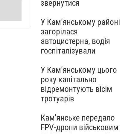
звернутися
У Кам’янському районі
загорілася
автоцистерна, водія
госпіталізували
У Кам’янському цього
року капітально
відремонтують вісім
тротуарів
Кам’янське передало
FPV-дрони військовим