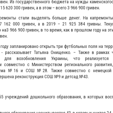
ивен. Из государственного бюджета на нужды каменского
 620 300 гривен, а в этом – всего 3 966 900 гривен.
ремонты стали выделять больше денег. На капремонты
 162 000 гривен, а в 2019 – 21 925 384 гривны. Тек
на3 966 900 гривен, в то время, как в прошлом году на э
вен.
году запланировано открыть три футбольных поля на тер
- рассказывает Татьяна Онищенко. – Также в рамках 
ы для возобновления Украины, что реализуется 
 совместно с Министерством регионального развития,
гиума №16 и СОШ №28. Также совместно с немецкой 
вершена реконструкция СОШ №9 и детсад №43.
55 учреждений дошкольного образования, в которых вос
него образования насчитывается 43, в которых учится 24 