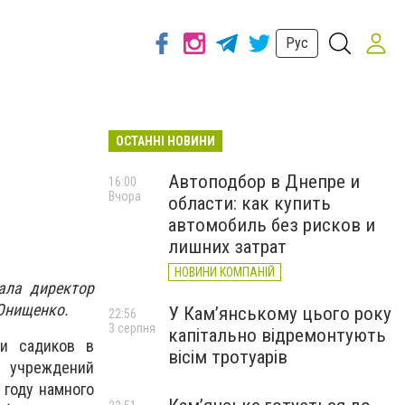
Рус
ОСТАННІ НОВИНИ
Автоподбор в Днепре и
16:00
Вчора
области: как купить
автомобиль без рисков и
лишних затрат
НОВИНИ КОМПАНІЙ
ала директор
Онищенко.
У Кам’янському цього року
22:56
3 серпня
капітально відремонтують
 и садиков в
вісім тротуарів
е учреждений
 году намного