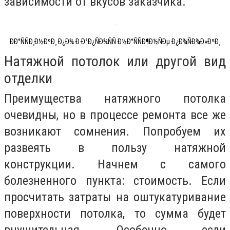
зависимости от вкусов заказчика.
ÐÐ°ÑÑÐ¸Ð½ÐºÐ¸ Ð¿Ð¾ Ð·Ð°Ð¿ÑÐ¾ÑÑ Ð½Ð°ÑÑÐ¶Ð½ÑÐµ Ð¿Ð¾ÑÐ¾Ð»ÐºÐ¸
Натяжной потолок или другой вид
отделки
Преимущества натяжного потолка
очевидны, но в процессе ремонта все же
возникают сомнения. Попробуем их
развеять в пользу натяжной
конструкции. Начнем с самого
болезненного пункта: стоимость. Если
просчитать затраты на оштукатуривание
поверхности потолка, то сумма будет
внушительная. Особенно, если