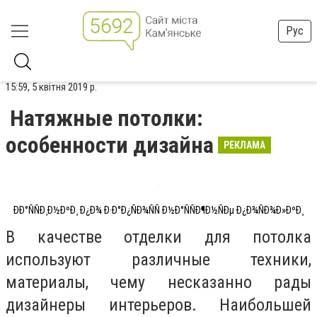
Рус
15:59, 5 квітня 2019 р.
Натяжные потолки:
особенности дизайна
РЕКЛАМА
ÐÐ°ÑÑÐ¸Ð½ÐºÐ¸ Ð¿Ð¾ Ð·Ð°Ð¿ÑÐ¾ÑÑ Ð½Ð°ÑÑÐ¶Ð½ÑÐµ Ð¿Ð¾ÑÐ¾Ð»ÐºÐ¸
В качестве отделки для потолка
используют различные техники,
материалы, чему несказанно рады
дизайнеры интерьеров. Наибольшей