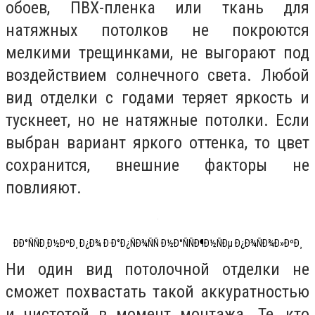
обоев, ПВХ-пленка или ткань для
натяжных потолков не покроются
мелкими трещинками, не выгорают под
воздействием солнечного света. Любой
вид отделки с годами теряет яркость и
тускнеет, но не натяжные потолки. Если
выбран вариант яркого оттенка, то цвет
сохранится, внешние факторы не
повлияют.
ÐÐ°ÑÑÐ¸Ð½ÐºÐ¸ Ð¿Ð¾ Ð·Ð°Ð¿ÑÐ¾ÑÑ Ð½Ð°ÑÑÐ¶Ð½ÑÐµ Ð¿Ð¾ÑÐ¾Ð»ÐºÐ¸
Ни один вид потолочной отделки не
сможет похвастать такой аккуратностью
и чистотой в момент монтажа. Те, кто