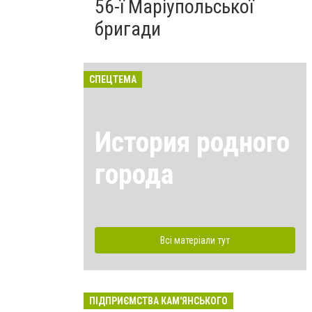
56-ї Маріупольської
бригади
СПЕЦТЕМА
История родного
города
Всі матеріали тут
ПІДПРИЄМСТВА КАМ'ЯНСЬКОГО