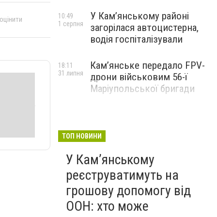
У Кам’янському районі
10:49
 оцінити
1 серпня
загорілася автоцистерна,
водія госпіталізували
Кам’янське передало FPV-
18:11
31 липня
дрони військовим 56-ї
Маріупольської бригади
ТОП НОВИНИ
У Кам’янському
реєструватимуть на
грошову допомогу від
ООН: хто може