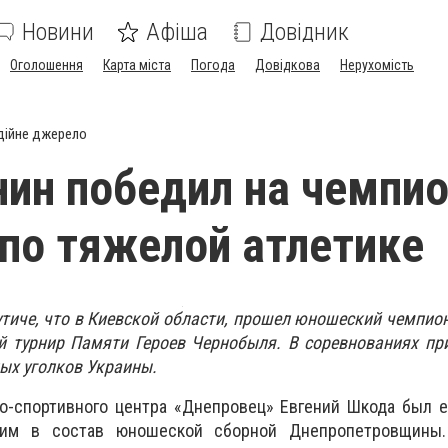
Новини
Афіша
Довідник
Оголошення
Карта міста
Погода
Довідкова
Нерухомість
дійне джерело
ин победил на чемпио
по тяжелой атлетике
вутиче, что в Киевской области, прошел юношеский чемпио
й турнир Памяти Героев Чернобыля. В соревнованиях пр
ных уголков Украины.
но-спортивного центра «Днепровец» Евгений Шкода был 
шим в состав юношеской сборной Днепропетровщины.