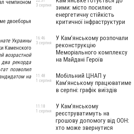
Кам’янське готується до
22:51
тал чемпионом
3 серпня
зими: місто посилює
енергетичну стійкість
мме двоеборья
критичної інфраструктури
У Кам’янському розпочали
16:46
онате Украины
3 серпня
реконструкцію
ки Каменского
Меморіального комплексу
ей возрастной
на Майдані Героїв
 два рекорда
ьтат позволил
Мобільний ЦНАП у
кандидатом на
11:48
1 серпня
Кам’янському працюватиме
в серпні: графік виїздів
У Кам’янському
11:18
1 серпня
реєструватимуть на
грошову допомогу від ООН:
хто може звернутися