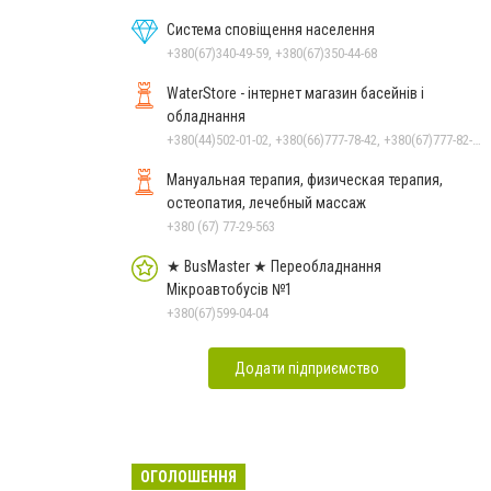
Система сповіщення населення
+380(67)340-49-59, +380(67)350-44-68
WaterStore - інтернет магазин басейнів і
обладнання
+380(44)502-01-02, +380(66)777-78-42, +380(67)777-82-19, +380(67)890-80-80, +380(73)890-80-80, +380(44)502-01-03
Мануальная терапия, физическая терапия,
остеопатия, лечебный массаж
+380 (67) 77-29-563
★ BusMaster ★ Переобладнання
Мікроавтобусів №1
+380(67)599-04-04
Додати підприємство
ОГОЛОШЕННЯ