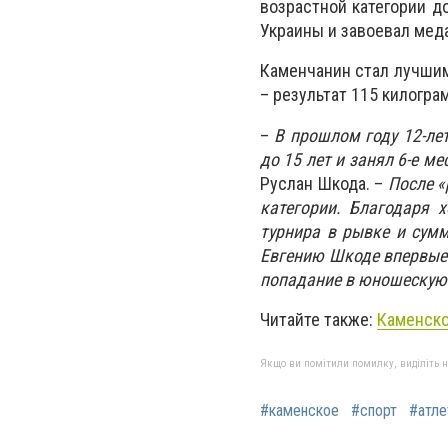
возрастной категории д
Украины и завоевал мед
Каменчанин стал лучшим
– результат 115 килогра
–
В прошлом году 12-ле
до 15 лет и занял 6-е ме
Руслан Шкода. –
После «
категории. Благодаря 
турнира в рывке и сум
Евгению Шкоде впервые
попадание в юношескую
Читайте также:
Каменско
Якщо ви помітили помилку, виділіть нео
#каменское
#спорт
#атле