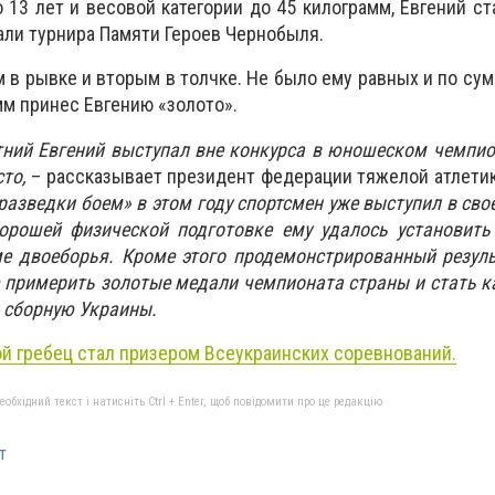
о 13 лет и весовой категории до 45 килограмм, Евгений с
али турнира Памяти Героев Чернобыля.
 в рывке и вторым в толчке. Не было ему равных и по су
мм принес Евгению «золото».
тний Евгений выступал вне конкурса в юношеском чемпи
сто,
– рассказывает президент федерации тяжелой атлети
разведки боем» в этом году спортсмен уже выступил в сво
хорошей физической подготовке ему удалось установить
ме двоеборья. Кроме этого продемонстрированный резул
 примерить золотые медали чемпионата страны и стать 
 сборную Украины.
й гребец стал призером Всеукраинских соревнований.
бхідний текст і натисніть Ctrl + Enter, щоб повідомити про це редакцію
т