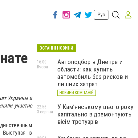
Рус
ОСТАННІ НОВИНИ
нате
Автоподбор в Днепре и
16:00
Вчора
области: как купить
автомобиль без рисков и
лишних затрат
НОВИНИ КОМПАНІЙ
нат Украины и
иняли участие
У Кам’янському цього року
22:56
3 серпня
капітально відремонтують
вісім тротуарів
единственным
 Выступая в