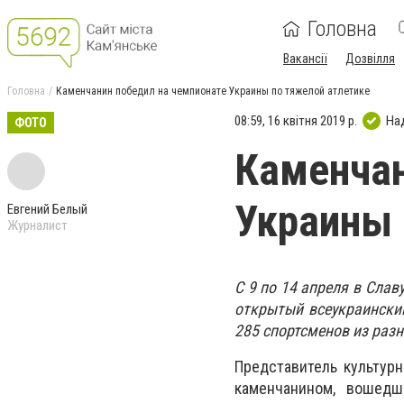
Головна
Вакансії
Дозвілля
Головна
Каменчанин победил на чемпионате Украины по тяжелой атлетике
08:59, 16 квітня 2019 р.
На
ФОТО
Каменчан
Украины 
Евгений Белый
Журналист
С 9 по 14 апреля в Сла
открытый всеукраински
285 спортсменов из раз
Представитель культур
каменчанином, вошед