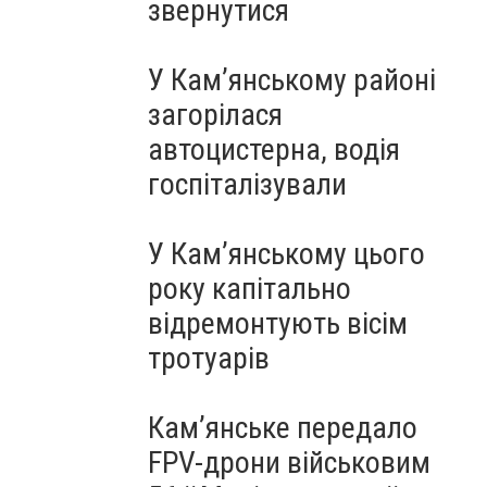
звернутися
У Кам’янському районі
загорілася
автоцистерна, водія
госпіталізували
У Кам’янському цього
року капітально
відремонтують вісім
тротуарів
Кам’янське передало
FPV-дрони військовим