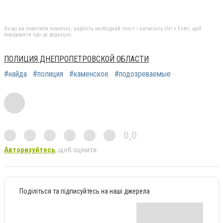
Якщо ви помітили помилку, виділіть необхідний текст і натисніть Ctrl + Enter, щоб
повідомити про це редакцію
ПОЛИЦИЯ ДНЕПРОПЕТРОВСКОЙ ОБЛАСТИ
#найда
#полиция
#каменское
#подозреваемые
0,0
Авторизуйтесь
, щоб оцінити
Поділіться та підписуйтесь на наші джерела