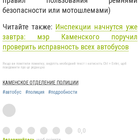
правил пользования ремнями
безопасности или мотошлемами)
Читайте также:
Инспекции начнутся уже
завтра: мэр Каменского поручил
проверить исправность всех автобусов
Якщо ви помітили помилку, виділіть необхідний текст і натисніть Ctrl + Enter, щоб
повідомити про це редакцію
КАМЕНСКОЕ ОТДЕЛЕНИЕ ПОЛИЦИИ
#автобус
#полиция
#подробности
0,0
Авторизуйтесь
, щоб оцінити